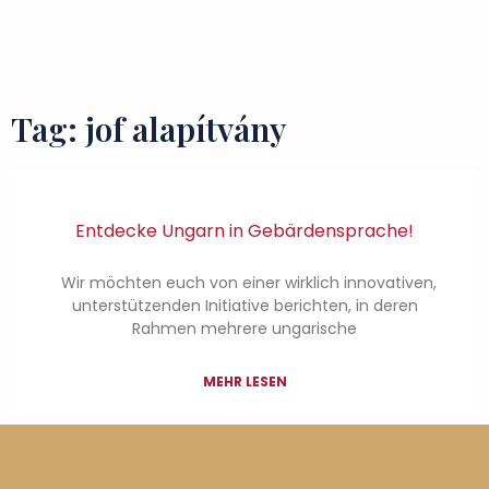
Zu besuchende Orte
Geschmäcker und Schätze
Tag: jof alapítvány
Entdecke Ungarn in Gebärdensprache!
Wir möchten euch von einer wirklich innovativen,
unterstützenden Initiative berichten, in deren
Rahmen mehrere ungarische
MEHR LESEN