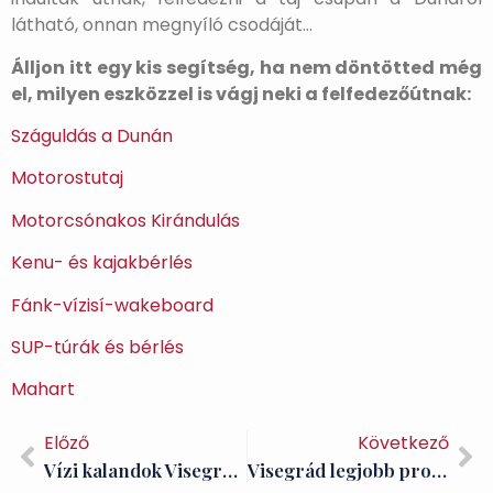
látható, onnan megnyíló csodáját…
Álljon itt egy kis segítség, ha nem döntötted még
el, milyen eszközzel is vágj neki a felfedezőútnak:
Száguldás a Dunán
Motorostutaj
Motorcsónakos Kirándulás
Kenu- és kajakbérlés
Fánk-vízisí-wakeboard
SUP-túrák és bérlés
Mahart
Előző
Következő
Vízi kalandok Visegrádon: SUP; Fánkozás-Wakeboard
Visegrád legjobb programjai (3. rész)