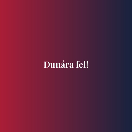
Ízek és Kincsek
Dunára fel!