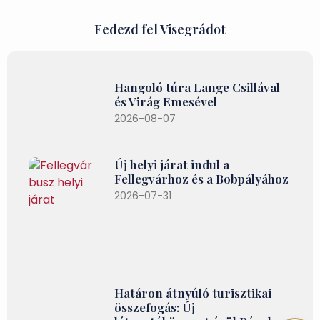
Fedezd fel Visegrádot
Hangoló túra Lange Csillával
és Virág Emesével
2026-08-07
Új helyi járat indul a
Fellegvárhoz és a Bobpályához
2026-07-31
Határon átnyúló turisztikai
összefogás: Új