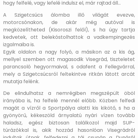
hogy felfelé, vagy lefelé indulsz el, már rajtad áll…
A Szigetcsúcs álomba illő világát evezve,
motorcsónakon, de akár még autóval is
megközelítheted (Kisoroszi felől), s ha úgy tartja
kedvetek, ott belekóstolhattok a vadkempingezés
izgalmaiba is.
Egyik oldalon a nagy folyó, a másikon az a kis ág,
mellyel szemben ott magasodik Visegrád, tiszteletet
parancsoló hegyormaival, s odafent a Fellegvárral,
mely a Szigetcsúcsról feltekintve ritkán látott arcát
mutatja felénk.
De elindulhatsz a nemrégiben megszépült öböl
irányába is, ha felfelé mennél előbb. Közben felfedi
magát a vízről a Sportpálya alatti kis kikötő, s ha a
gyönyörű, kékeszöld árnyalatú nyári vízen tovább
haladsz, egész biztosan találkozol majd SUP-
túrázókkal is, akik hozzád hasonlóan Visegrádról
indultak útnak, felfedezni a táj csupán a Dunáról