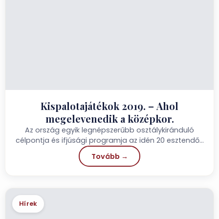
Kispalotajátékok 2019. – Ahol
megelevenedik a középkor.
Az ország egyik legnépszerűbb osztálykiránduló
célpontja és ifjúsági programja az idén 20 esztendős
visegrádi Kispalotajátékok.
Tovább →
Hírek