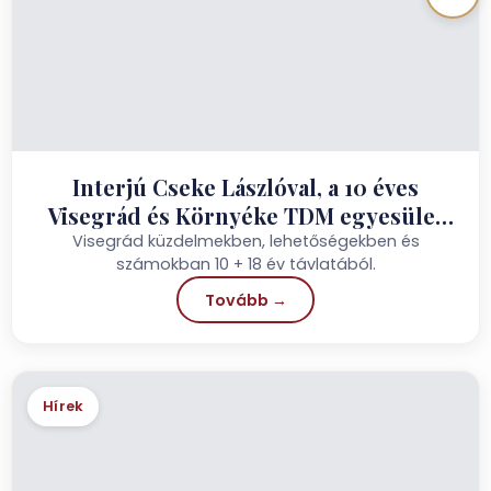
Interjú Cseke Lászlóval, a 10 éves
Visegrád és Környéke TDM egyesület
újraválasztott elnökével
Visegrád küzdelmekben, lehetőségekben és
számokban 10 + 18 év távlatából.
Tovább →
Hírek