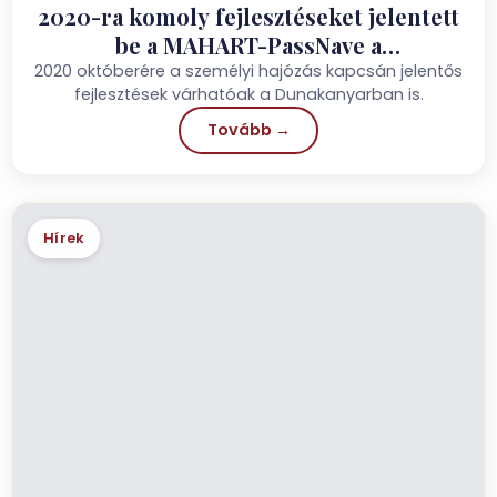
2020-ra komoly fejlesztéseket jelentett
be a MAHART-PassNave a
Dunakanyarban
2020 októberére a személyi hajózás kapcsán jelentős
fejlesztések várhatóak a Dunakanyarban is.
Tovább →
Hírek