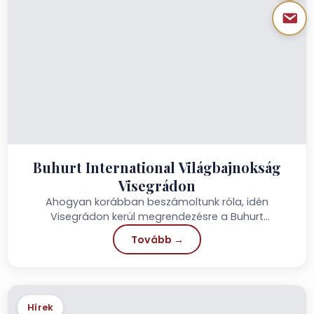
Buhurt International Világbajnokság
Visegrádon
Ahogyan korábban beszámoltunk róla, idén
Visegrádon kerül megrendezésre a Buhurt
Világbajnokság, méghozzá a Palotajátékok
Tovább →
hétvégéjét követően, így kis...
Hírek