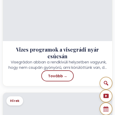
Vizes programok a visegrádi nyár
csúcsán
Visegrádon abban a rendkívüli helyzetben vagyunk,
hogy nem csupán gyönyörű, ami körülöttünk van, de
aktívan élvezhetjük is...
Tovább →
Hírek