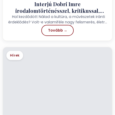
Interjú Dobri Imre
irodalomtörténésszel, kritikussal,
szerkesztővel
Hol kezdődött Nálad a kultúra, a művészetek iránti
érdeklődés? Volt-e valamiféle nagy felismerés, életre
szóló élmény, amely...
Tovább →
Hírek