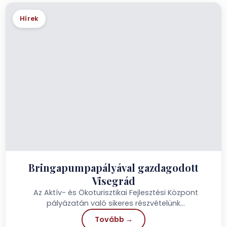
Hírek
Bringapumpapályával gazdagodott
Visegrád
Az Aktív- és Ökoturisztikai Fejlesztési Központ
pályázatán való sikeres részvételünk
eredményeképpen Visegrádon is megépülhetett egy
Tovább →
minden nemében...