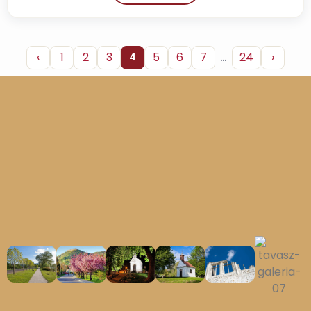
‹
1
2
3
5
6
7
…
24
›
4