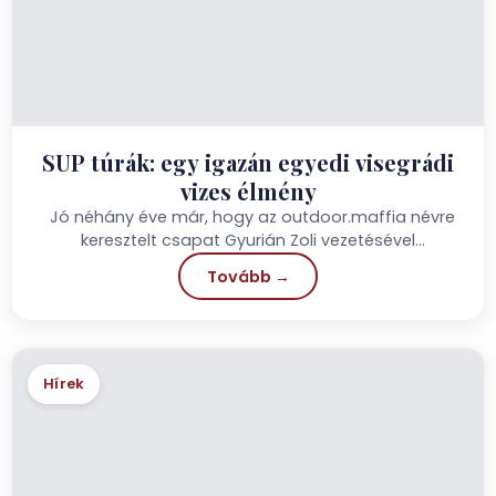
SUP túrák: egy igazán egyedi visegrádi
vizes élmény
Jó néhány éve már, hogy az outdoor.maffia névre
keresztelt csapat Gyurián Zoli vezetésével
megálmodta Visegrádot egy olyan...
Tovább →
Hírek