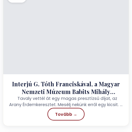
Interjú G. Tóth Franciskával, a Magyar
Nemzeti Múzeum Babits Mihály
Emlékházának irodalmi muzeológusával
Tavaly vettél át egy magas presztízsű díjat, az
Arany Érdemkeresztet. Mesélj nekünk erről egy kicsit. A
kitüntetésre...
Tovább →