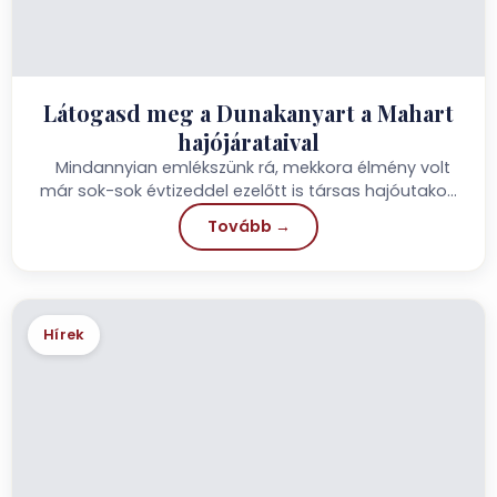
Látogasd meg a Dunakanyart a Mahart
hajójárataival
Mindannyian emlékszünk rá, mekkora élmény volt
már sok-sok évtizeddel ezelőtt is társas hajóutakon
keresztül megismerni Szobot, Visegrádot,...
Tovább →
Hírek