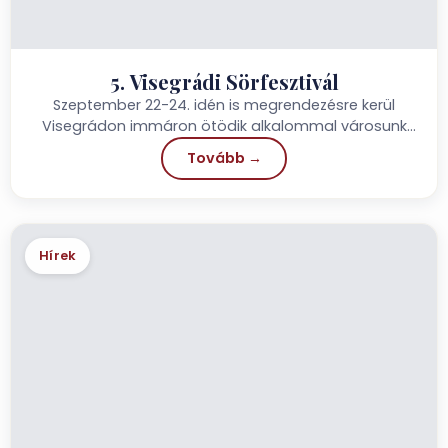
5. Visegrádi Sörfesztivál
Szeptember 22-24. idén is megrendezésre kerül
Visegrádon immáron ötödik alkalommal városunk
sörfesztiválja, mely napjainkra igazi kis családi
Tovább →
hétvégévé...
Hírek