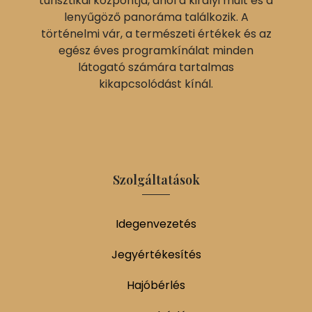
turisztikai központja, ahol a királyi múlt és a
lenyűgöző panoráma találkozik. A
történelmi vár, a természeti értékek és az
egész éves programkínálat minden
látogató számára tartalmas
kikapcsolódást kínál.
Szolgáltatások
Idegenvezetés
Jegyértékesítés
Hajóbérlés