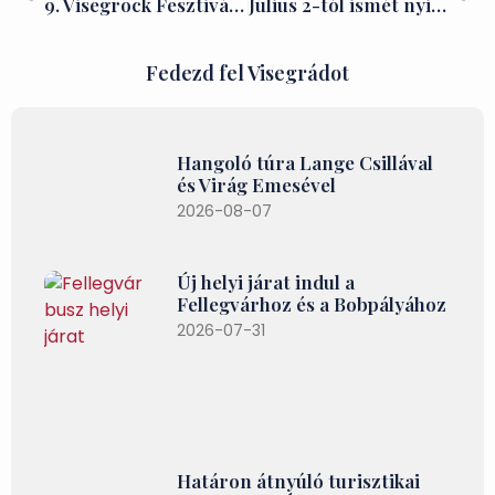
9. Visegrock Fesztivál – 2022.
Július 2-tól ismét nyitva a visegrádi Duna Mozi – Visegrád TE
Fedezd fel Visegrádot
Hangoló túra Lange Csillával
és Virág Emesével
2026-08-07
Új helyi járat indul a
Fellegvárhoz és a Bobpályához
2026-07-31
Határon átnyúló turisztikai