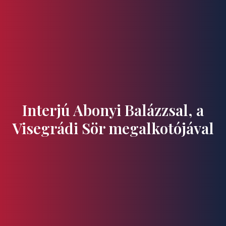
Ízek és Kincsek
Interjú Abonyi Balázzsal, a
Visegrádi Sör megalkotójával