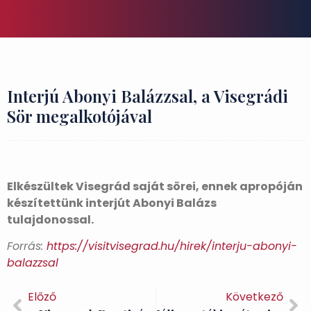
Interjú Abonyi Balázzsal, a Visegrádi
Sör megalkotójával
Elkészültek Visegrád saját sörei, ennek apropóján
készítettünk interjút Abonyi Balázs
tulajdonossal.
Forrás:
https://visitvisegrad.hu/hirek/interju-abonyi-
balazzsal
Előző
Következő