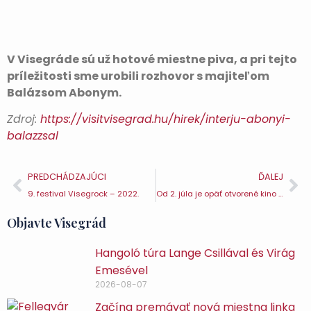
V Visegráde sú už hotové miestne piva, a pri tejto
príležitosti sme urobili rozhovor s majiteľom
Balázsom Abonym.
Zdroj:
https://visitvisegrad.hu/hirek/interju-abonyi-
balazzsal
PREDCHÁDZAJÚCI
ĎALEJ
9. festival Visegrock – 2022.
Od 2. júla je opäť otvorené kino Duna v Visegráde – Visegrád TE
Objavte Visegrád
Hangoló túra Lange Csillával és Virág
Emesével
2026-08-07
Začína premávať nová miestna linka