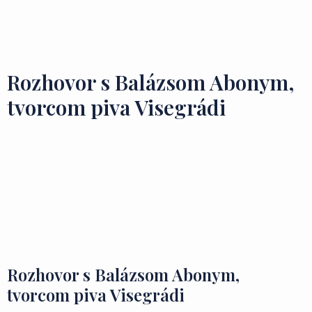
Domovská stránka
Miesta na návštevu
Chute a poklady
Rozhovor s Balázsom Abonym,
tvorcom piva Visegrádi
Rozhovor s Balázsom Abonym,
tvorcom piva Visegrádi