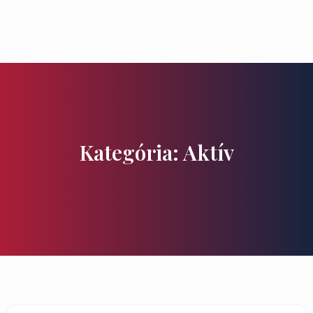
Ízek és Kincsek
Kategória: Aktív