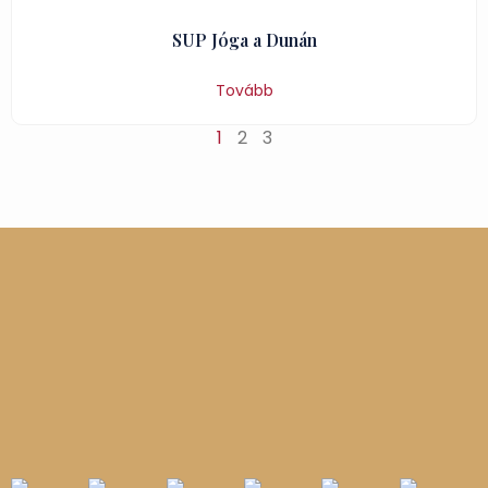
SUP Jóga a Dunán
Tovább
1
2
3