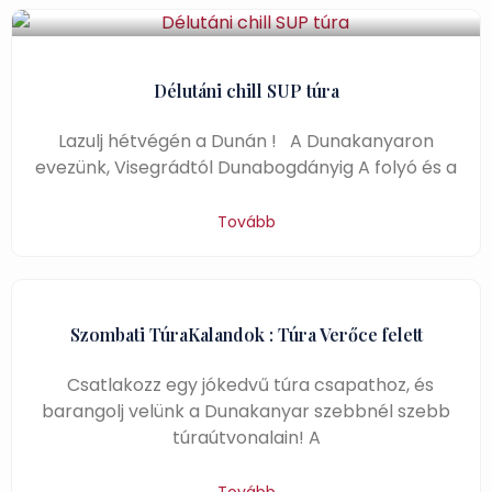
Délutáni chill SUP túra
Lazulj hétvégén a Dunán ! A Dunakanyaron
evezünk, Visegrádtól Dunabogdányig A folyó és a
Tovább
Szombati TúraKalandok : Túra Verőce felett
Csatlakozz egy jókedvű túra csapathoz, és
barangolj velünk a Dunakanyar szebbnél szebb
túraútvonalain! A