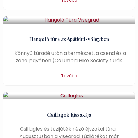
Tovább
Hangoló túra az Apátkúti-völgyben
Könnyű túradélután a természet, a csend és a
zene jegyében (Columbia Hike Society túrák
Tovább
Csillagok Éjszakája
Csillagles és tűzijáték néző éjszakai túra
Augusztusban a visegrádi tűzijátékot már