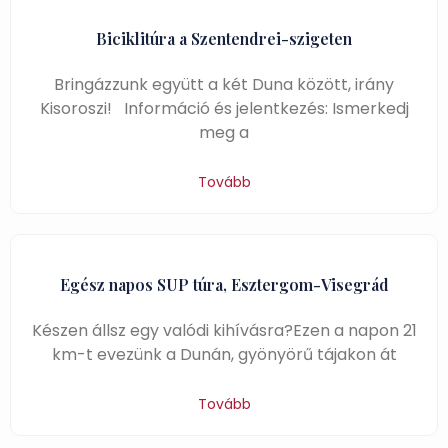
Biciklitúra a Szentendrei-szigeten
Bringázzunk együtt a két Duna között, irány
Kisoroszi! Információ és jelentkezés: Ismerkedj
meg a
Tovább
Egész napos SUP túra, Esztergom-Visegrád
Készen állsz egy valódi kihívásra?Ezen a napon 21
km-t evezünk a Dunán, gyönyörű tájakon át
Tovább