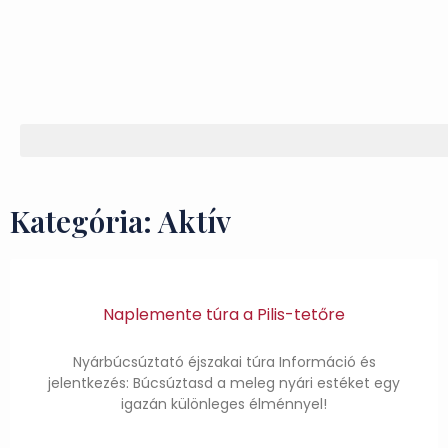
Kategória: Aktív
Naplemente túra a Pilis-tetőre
Nyárbúcsúztató éjszakai túra Információ és
jelentkezés: Búcsúztasd a meleg nyári estéket egy
igazán különleges élménnyel!