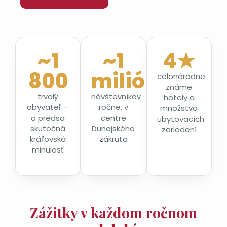
~1
~1
4★
800
milión
celonárodne
známe
trvalý
návštevníkov
hotely a
obyvateľ –
ročne, v
množstvo
a predsa
centre
ubytovacích
skutočná
Dunajského
zariadení
kráľovská
zákruta
minulosť
Zážitky v každom ročnom