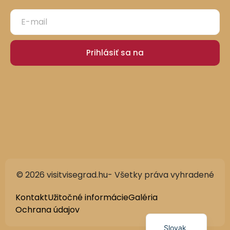
Prihlásiť sa na
© 2026 visitvisegrad.hu- Všetky práva vyhradené
German
English
Kontakt
Užitočné informácie
Galéria
Ochrana údajov
Hungarian
Slovak