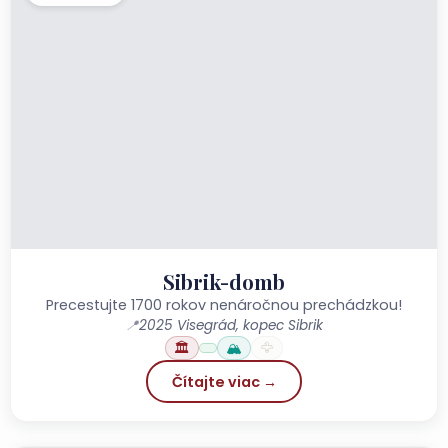
Sibrik-domb
Precestujte 1700 rokov nenáročnou prechádzkou!
📍
2025 Visegrád, kopec Sibrik
🏛️
🏔️
🦅
Čítajte viac →