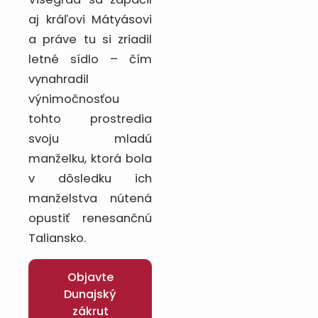
aj kráľovi Mátyásovi
a práve tu si zriadil
letné sídlo – čím
vynahradil
výnimočnosťou
tohto prostredia
svoju mladú
manželku, ktorá bola
v dôsledku ich
manželstva nútená
opustiť renesančnú
Taliansko.
Objavte
Dunajský
zákrut