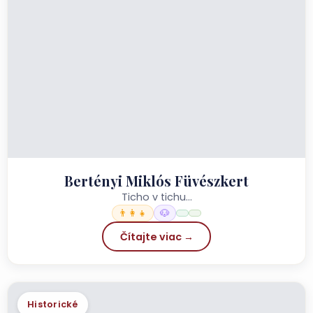
Bertényi Miklós Füvészkert
Ticho v tichu...
👨‍👩‍👧
🐶
Čítajte viac →
Historické