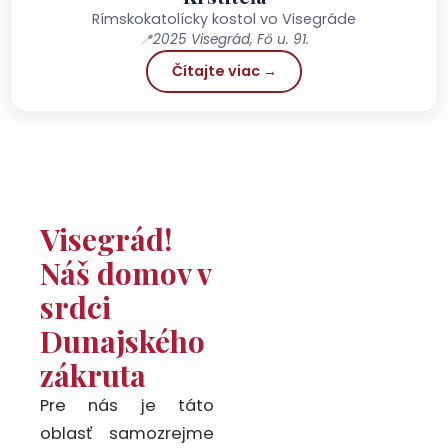
Rímskokatolícky kostol vo Visegráde
📍
2025 Visegrád, Fő u. 91.
Čítajte viac →
Visegrád!
Náš domov v
srdci
Dunajského
zákruta
Pre nás je táto
oblasť samozrejme