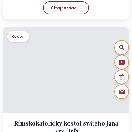
Čítajte viac →
Kostol
Rímskokatolícky kostol svätého Jána
Krstiteľa