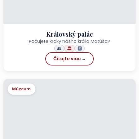
Kráľovský palác
Počujete kroky nášho kráľa Matúša?
👥
🏛️
🅿️
Čítajte viac →
Múzeum