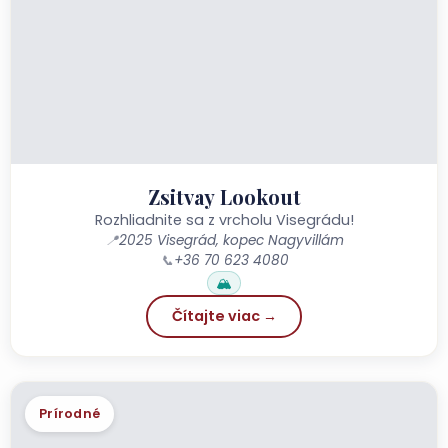
Zsitvay Lookout
Rozhliadnite sa z vrcholu Visegrádu!
📍
2025 Visegrád, kopec Nagyvillám
📞
+36 70 623 4080
🏔️
Čítajte viac →
Prírodné