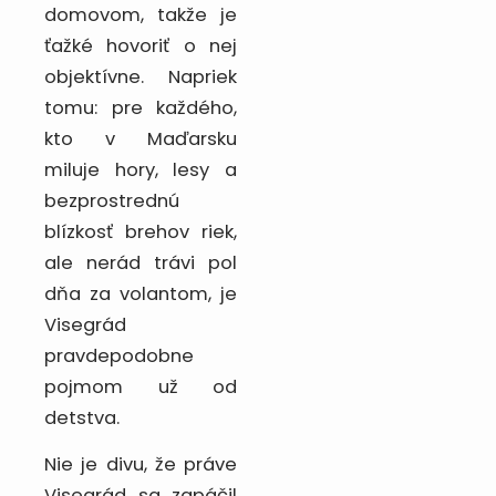
domovom, takže je
ťažké hovoriť o nej
objektívne. Napriek
tomu: pre každého,
kto v Maďarsku
miluje hory, lesy a
bezprostrednú
blízkosť brehov riek,
ale nerád trávi pol
dňa za volantom, je
Visegrád
pravdepodobne
pojmom už od
detstva.
Nie je divu, že práve
Visegrád sa zapáčil