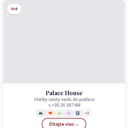
Iné
Palace House
Všetky cesty vedú do paláca
📞
+36 26 397 188
👥
🍽️
🚴
🐶
🅿️
+2
Čítajte viac →