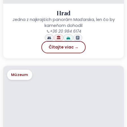
Hrad
Jedna z najkrajších panorám Maďarska, len čo by
kameňom dohodil
📞
+36 20 984 6174
👥
🏛️
🏔️
🅿️
Čítajte viac →
Múzeum