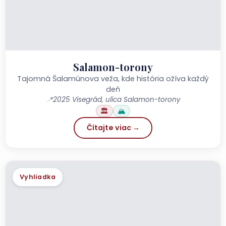
Salamon-torony
Tajomná Šalamúnova veža, kde história ožíva každý
deň
📍
2025 Visegrád, ulica Salamon-torony
🏛️
🏔️
Čítajte viac →
Vyhliadka