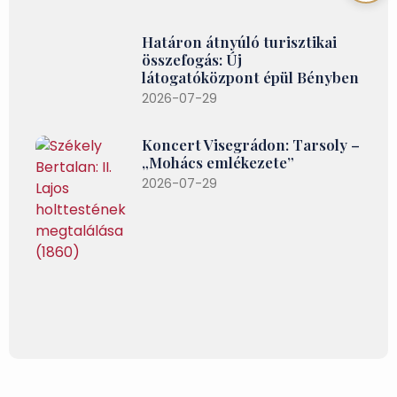
Határon átnyúló turisztikai
összefogás: Új
látogatóközpont épül Bényben
2026-07-29
Koncert Visegrádon: Tarsoly –
„Mohács emlékezete”
2026-07-29