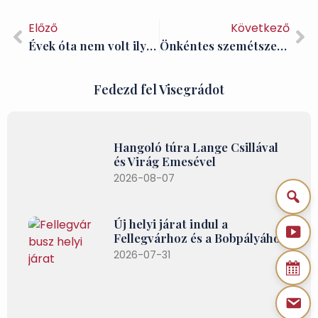
Előző
Következő
Évek óta nem volt ilyen jó időnk! Gyertek síelni Visegrádra!
Önkéntes szemétszedés Visegrádon
Fedezd fel Visegrádot
Hangoló túra Lange Csillával
és Virág Emesével
2026-08-07
Új helyi járat indul a
Fellegvárhoz és a Bobpályához
2026-07-31