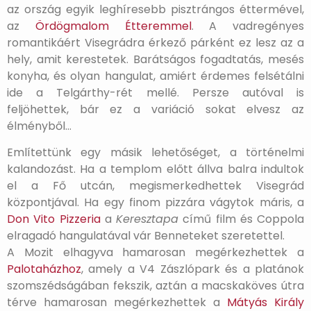
az ország egyik leghíresebb pisztrángos éttermével,
az
Ördögmalom Étteremmel
. A vadregényes
romantikáért Visegrádra érkező párként ez lesz az a
hely, amit kerestetek. Barátságos fogadtatás, mesés
konyha, és olyan hangulat, amiért érdemes felsétálni
ide a Telgárthy-rét mellé. Persze autóval is
feljöhettek, bár ez a variáció sokat elvesz az
élményből…
Említettünk egy másik lehetőséget, a történelmi
kalandozást. Ha a templom előtt állva balra indultok
el a Fő utcán, megismerkedhettek Visegrád
központjával. Ha egy finom pizzára vágytok máris, a
Don Vito Pizzeria
a
Keresztapa
című film és Coppola
elragadó hangulatával vár Benneteket szeretettel.
A Mozit elhagyva hamarosan megérkezhettek a
Palotaházhoz
, amely a V4 Zászlópark és a platánok
szomszédságában fekszik, aztán a macskaköves útra
térve hamarosan megérkezhettek a
Mátyás Király