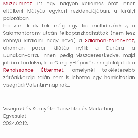
Múzeumhoz
. Itt egy nagyon kellemes órát lehet
eltölteni Mátyás egykori rezidenciájában, a királyi
palotában.
Ha van kedvetek még egy kis múltidézéshez, a
Salamontorony utcán felkapaszkodhattok (nem lesz
könnyű kitalálni, hogy hová) a
Salamon-toronyhoz
,
ahonnan pazar kilátás nyílik a Dunára, a
Dunakanyarra. Innen pedig visszaereszkedve, majd
jobbra fordulva, le a Görgey-lépcsőn megtaláljátok a
Renaissance Éttermet
, amelynél tökéletesebb
záróakkordja talán nem is lehetne egy hamisítatlan
visegrádi Valentin-napnak…
Visegrád és Környéke Turisztikai és Marketing
Egyesület
2024.02.12.