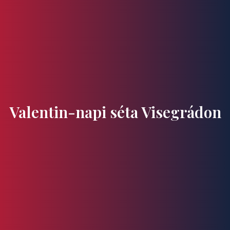
Ízek és Kincsek
Valentin-napi séta Visegrádon