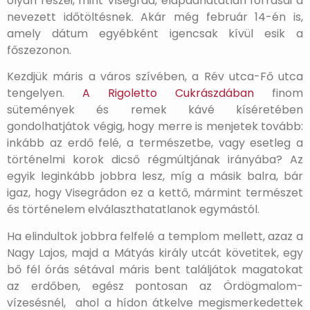
olyan részei, mint Visegrád, elapadhatatlan forrásai a
nevezett időtöltésnek. Akár még február 14-én is,
amely dátum egyébként igencsak kívül esik a
főszezonon.
Kezdjük máris a város szívében, a Rév utca-Fő utca
tengelyen.
A Rigoletto Cukrászdában
finom
sütemények és remek kávé kíséretében
gondolhatjátok végig, hogy merre is menjetek tovább:
inkább az erdő felé, a természetbe, vagy esetleg a
történelmi korok dicső régmúltjának irányába? Az
egyik leginkább jobbra lesz, míg a másik balra, bár
igaz, hogy Visegrádon ez a kettő, mármint természet
és történelem elválaszthatatlanok egymástól.
Ha elindultok jobbra felfelé a templom mellett, azaz a
Nagy Lajos, majd a Mátyás király utcát követitek, egy
bő fél órás sétával máris bent találjátok magatokat
az erdőben, egész pontosan az Ördögmalom-
vízesésnél, ahol a hídon átkelve megismerkedettek