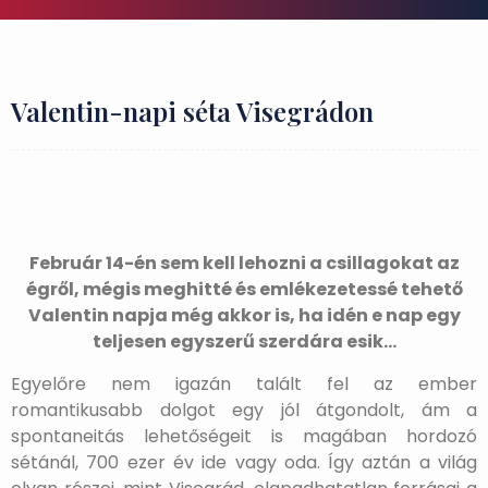
Valentin-napi séta Visegrádon
Február 14-én sem kell lehozni a csillagokat az
égről, mégis meghitté és emlékezetessé tehető
Valentin napja még akkor is, ha idén e nap egy
teljesen egyszerű szerdára esik…
Egyelőre nem igazán talált fel az ember
romantikusabb dolgot egy jól átgondolt, ám a
spontaneitás lehetőségeit is magában hordozó
sétánál, 700 ezer év ide vagy oda. Így aztán a világ