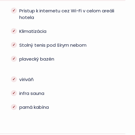
Prístup k internetu cez Wi-Fi v celom areáli
hotela
Klimatizácia
Stolný tenis pod šírym nebom
plavecký bazén
víriváň
infra sauna
parná kabína