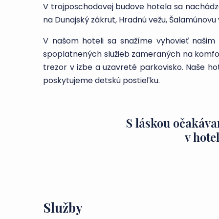
V trojposchodovej budove hotela sa nachádza 
na Dunajský zákrut, Hradnú vežu, Šalamúnovu ve
V našom hoteli sa snažíme vyhovieť naši
spoplatnených služieb zameraných na komfort.
trezor v izbe a uzavreté parkovisko. Naše ho
poskytujeme detskú postieľku.
S láskou očakáva
v hote
Služby