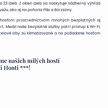
23 izieb. Z okien izieb sa naskytuje nádherný výhľad
žu, ako aj na pohoria Pilis a Börzsöny.
m hosťom prostredníctvom mnohých bezplatných aj
 Medzi naše bezplatné služby patrí prístup k Wi-Fi,
telové izby sú klimatizované a na požiadanie hosťom
me našich milých hostí
li Honti ***!