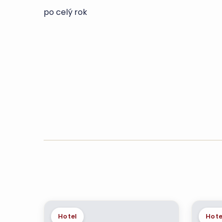
po celý rok
Hotel
Hote