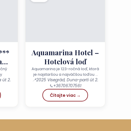
***
Aquamarina Hotel –
a
Hotelová loď
l
ečný
Aquamarina je 123-ročná loď, ktorá
y
je najstaršou a najväčšou loďou v
é
 út 2.
📍
2025 Visegrád, Duna-parti út 2.
Maďarsku.
📞
+36706707561
Čítajte viac →