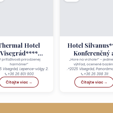
Thermal Hotel
Hotel Silvanus*
Visegrád****
Konferenčný 
superior
wellness hote
V príťažlivosti prirodzenej
„Hore na vrchole!” – jedin
harmónie!”
výhľad, ocenené bazén
Bioenergetick
5 Visegrád, Lepence-völgy 2.
📍
2025 Visegrád, Panoráma
📞
+36 26 801 900
📞
+36 26 398 311
centrum
Čítajte viac →
Čítajte viac →