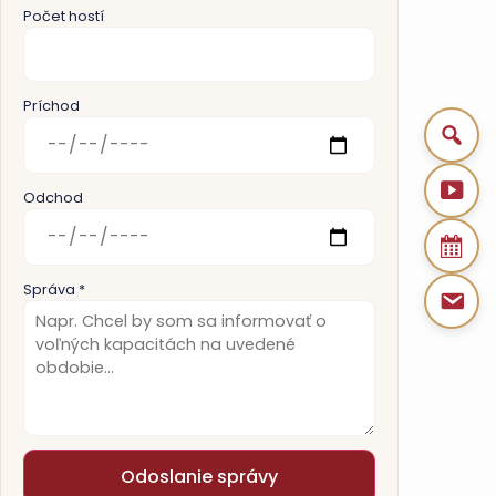
Počet hostí
Príchod
Odchod
Správa *
Odoslanie správy