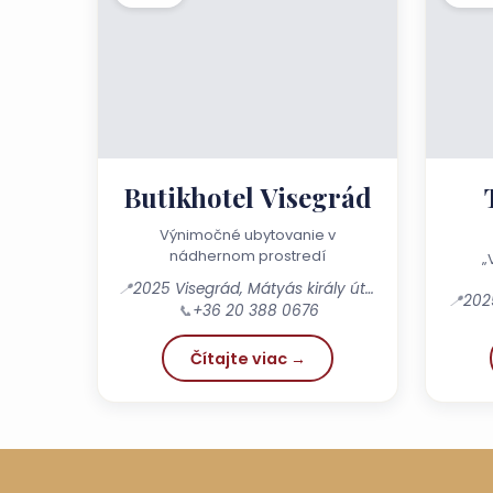
Butikhotel Visegrád
Výnimočné ubytovanie v
nádhernom prostredí
„
📍
2025 Visegrád, Mátyás király út 61.
📍
202
📞
+36 20 388 0676
Čítajte viac →