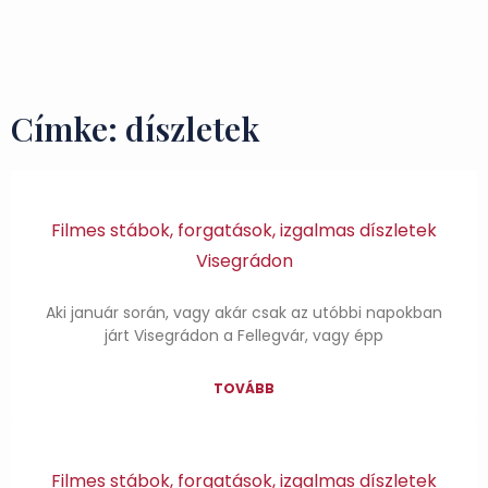
Ízek és Kincsek
Címke: díszletek
Filmes stábok, forgatások, izgalmas díszletek
Visegrádon
Aki január során, vagy akár csak az utóbbi napokban
járt Visegrádon a Fellegvár, vagy épp
TOVÁBB
Filmes stábok, forgatások, izgalmas díszletek