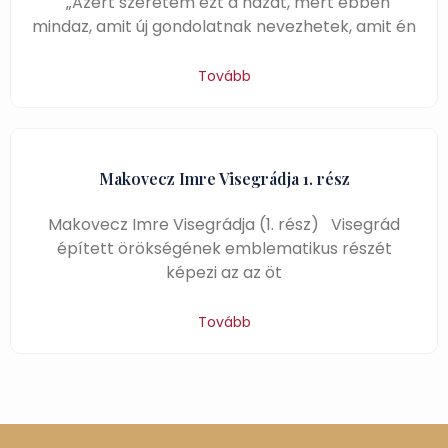
„Azért szeretem ezt a házat, mert ebben
mindaz, amit új gondolatnak nevezhetek, amit én
Tovább
Makovecz Imre Visegrádja 1. rész
Makovecz Imre Visegrádja (1. rész) Visegrád
épített örökségének emblematikus részét
képezi az az öt
Tovább