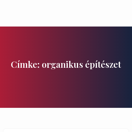
Ízek és Kincsek
Címke: organikus építészet