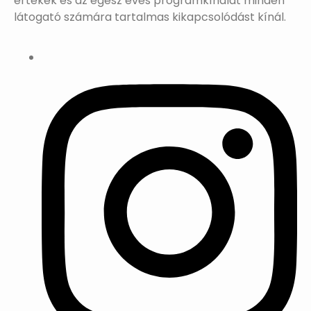
értékek és az egész éves programkínálat minden
látogató számára tartalmas kikapcsolódást kínál.