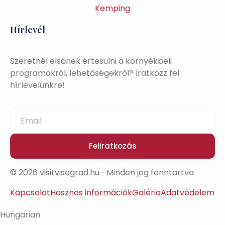
Kemping
Hírlevél
Szeretnél elsőnek értesülni a környékbeli
programokról, lehetőségekről? Iratkozz fel
hírlevelünkre!
Feliratkozás
© 2026 visitvisegrad.hu– Minden jog fenntartva
Kapcsolat
Hasznos információk
Galéria
Adatvédelem
Hungarian