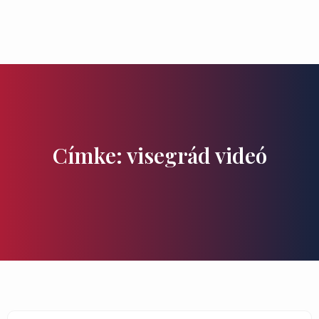
Ízek és Kincsek
Címke: visegrád videó