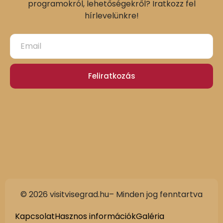
programokról, lehetőségekről? Iratkozz fel
hírlevelünkre!
Feliratkozás
© 2026 visitvisegrad.hu– Minden jog fenntartva
Slovak
German
Kapcsolat
Hasznos információk
Galéria