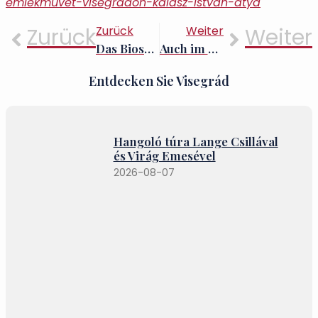
emlekmuvet-visegradon-kalasz-istvan-atya
Zurück
Zurück
Weiter
Weiter
Das Biosphärenreservat Pilis feiert sein 40-jähriges Bestehen
Auch im Pilis-Gebirge stellt das illegale Sammeln von Geweihen ein ernstes Problem dar
Entdecken Sie Visegrád
Hangoló túra Lange Csillával
és Virág Emesével
2026-08-07