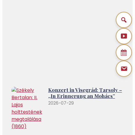
Konzert in Visegrád: Tarsoly –
„In Erinnerung an Mohács”
2026-07-29