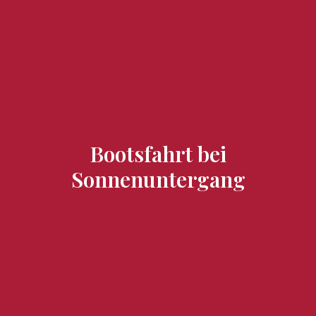
Zu besuchende Orte
Geschmäcker und Schätze
Bootsfahrt bei
Sonnenuntergang