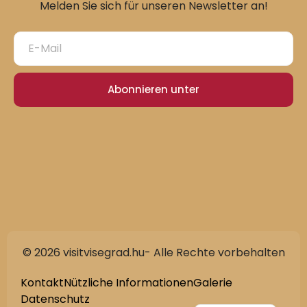
Melden Sie sich für unseren Newsletter an!
Abonnieren unter
© 2026 visitvisegrad.hu- Alle Rechte vorbehalten
Slovak
English
Kontakt
Nützliche Informationen
Galerie
Datenschutz
Hungarian