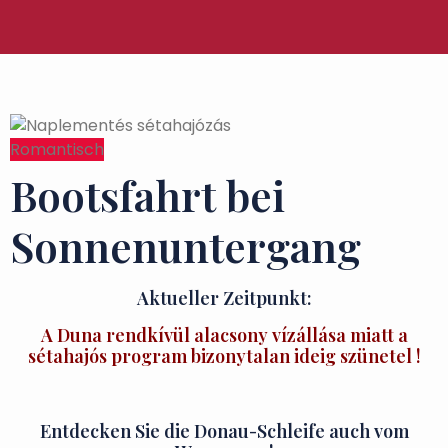
Romantisch
Bootsfahrt bei
Sonnenuntergang
Aktueller Zeitpunkt:
A Duna rendkívül alacsony vízállása miatt a
sétahajós program bizonytalan ideig szünetel !
Entdecken Sie die Donau-Schleife auch vom