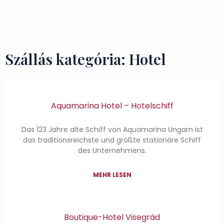
Zu besuchende Orte
Geschmäcker und Schätze
Szállás kategória: Hotel
Aquamarina Hotel – Hotelschiff
Das 123 Jahre alte Schiff von Aquamarina Ungarn ist
das traditionsreichste und größte stationäre Schiff
des Unternehmens.
MEHR LESEN
Boutique-Hotel Visegrád