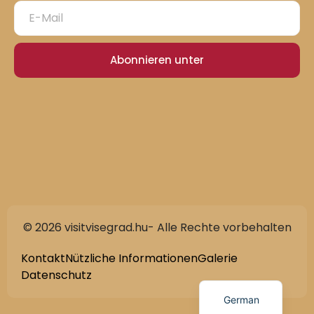
Abonnieren unter
© 2026 visitvisegrad.hu- Alle Rechte vorbehalten
Slovak
English
Kontakt
Nützliche Informationen
Galerie
Datenschutz
Hungarian
German