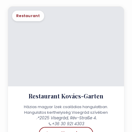
Restaurant
Restaurant Kovács-Garten
Házias magyar ízek családias hangulatban.
Hangulatos kerthelyiség Visegrád szívében
📍
2025 Visegrád, Rév-Straße 4.
📞
+36 30 921 4303