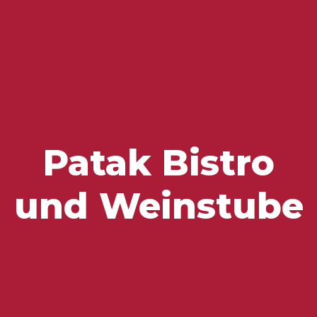
Zu besuchende Orte
Geschmäcker und Schätze
Patak Bistro
und Weinstube