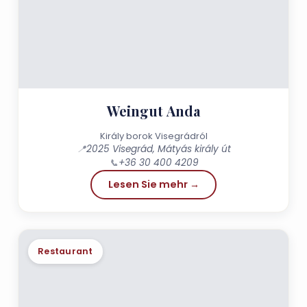
Weingut Anda
Király borok Visegrádról
📍
2025 Visegrád, Mátyás király út
📞
+36 30 400 4209
Lesen Sie mehr →
Restaurant