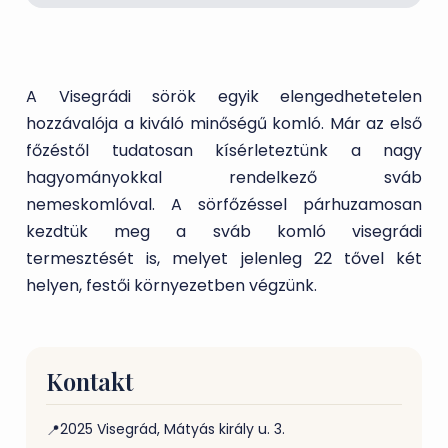
A Visegrádi sörök egyik elengedhetetelen
hozzávalója a kiváló minőségű komló. Már az első
főzéstől tudatosan kísérleteztünk a nagy
hagyományokkal rendelkező sváb
nemeskomlóval. A sörfőzéssel párhuzamosan
kezdtük meg a sváb komló visegrádi
termesztését is, melyet jelenleg 22 tővel két
helyen, festői környezetben végzünk.
Kontakt
2025 Visegrád, Mátyás király u. 3.
📍