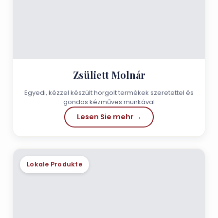
Zsüliett Molnár
Egyedi, kézzel készült horgolt termékek szeretettel és
gondos kézműves munkával
Lesen Sie mehr →
Lokale Produkte