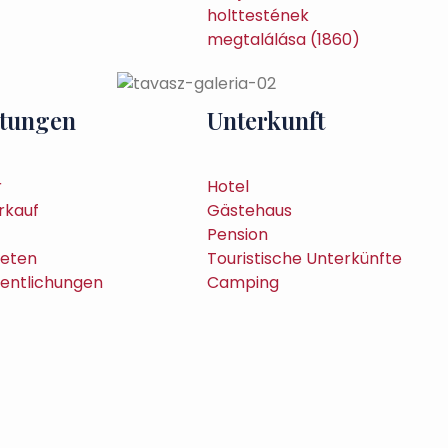
stungen
Unterkunft
r
Hotel
rkauf
Gästehaus
Pension
ieten
Touristische Unterkünfte
fentlichungen
Camping