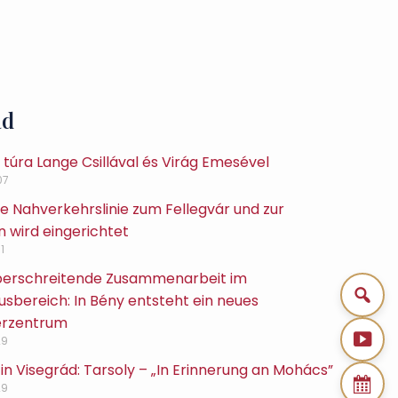
ád
túra Lange Csillával és Virág Emesével
07
e Nahverkehrslinie zum Fellegvár und zur
 wird eingerichtet
1
erschreitende Zusammenarbeit im
sbereich: In Bény entsteht ein neues
erzentrum
29
in Visegrád: Tarsoly – „In Erinnerung an Mohács”
29