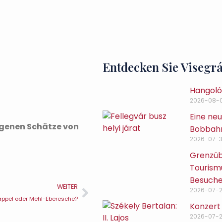
Entdecken Sie Visegr
Hangoló 
2026-08-
Eine neu
orgenen Schätze von
Bobbahn
2026-07-3
Grenzüb
Tourismu
Besuch
WEITER
2026-07-
appel oder Mehl-Eberesche?
Konzert 
2026-07-