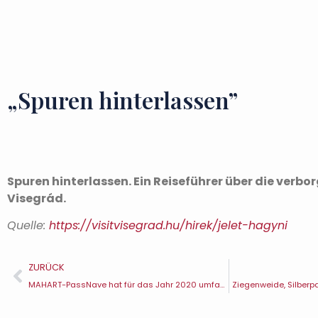
„Spuren hinterlassen”
Spuren hinterlassen. Ein Reiseführer über die verb
Visegrád.
Quelle:
https://visitvisegrad.hu/hirek/jelet-hagyni
ZURÜCK
MAHART-PassNave hat für das Jahr 2020 umfangreiche Verbesserungen im Donauknie angekündigt
Ziegenweide, Silberp