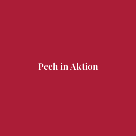
Zu besuchende Orte
Geschmäcker und Schätze
Pech in Aktion