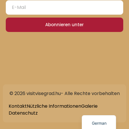
Abonnieren unter
© 2026 visitvisegrad.hu- Alle Rechte vorbehalten
Slovak
English
Kontakt
Nützliche Informationen
Galerie
Datenschutz
Hungarian
German