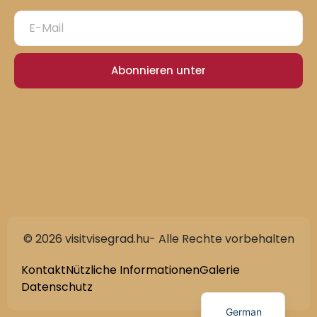
Abonnieren unter
© 2026 visitvisegrad.hu- Alle Rechte vorbehalten
Slovak
English
Kontakt
Nützliche Informationen
Galerie
Datenschutz
Hungarian
German