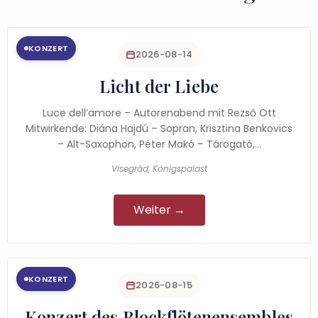
KONZERT
2026-08-14
Licht der Liebe
Luce dell’amore – Autorenabend mit Rezső Ott
Mitwirkende: Diána Hajdú – Sopran, Krisztina Benkovics
– Alt-Saxophon, Péter Makó – Tárogató,…
Visegrád, Königspalast
Weiter →
KONZERT
2026-08-15
Konzert des Blockflötenensembles