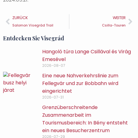
ZURÜCK
WEITER
Salomon Visegrád Trail
Csilla-Touren
Entdecken Sie Visegrád
Hangoló túra Lange Csillával és Virág
Emesével
2026-08-07
Eine neue Nahverkehrslinie zum
Fellegvár und zur Bobbahn wird
eingerichtet
2026-07-31
Grenzüberschreitende
Zusammenarbeit im
Tourismusbereich: In Bény entsteht
ein neues Besucherzentrum
2026-07-29