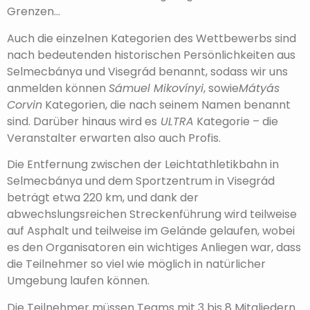
Grenzen…
Auch die einzelnen Kategorien des Wettbewerbs sind
nach bedeutenden historischen Persönlichkeiten aus
Selmecbánya und Visegrád benannt, sodass wir uns
anmelden können
Sámuel Mikovínyi
, sowie
Mátyás
Corvin
Kategorien, die nach seinem Namen benannt
sind. Darüber hinaus wird es
ULTRA
Kategorie – die
Veranstalter erwarten also auch Profis.
Die Entfernung zwischen der Leichtathletikbahn in
Selmecbánya und dem Sportzentrum in Visegrád
beträgt etwa 220 km, und dank der
abwechslungsreichen Streckenführung wird teilweise
auf Asphalt und teilweise im Gelände gelaufen, wobei
es den Organisatoren ein wichtiges Anliegen war, dass
die Teilnehmer so viel wie möglich in natürlicher
Umgebung laufen können.
Die Teilnehmer müssen Teams mit 3 bis 8 Mitgliedern