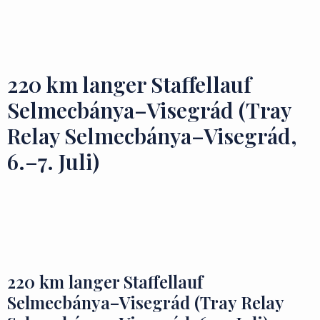
Zu besuchende Orte
Geschmäcker und Schätze
220 km langer Staffellauf
Selmecbánya–Visegrád (Tray
Relay Selmecbánya–Visegrád,
6.–7. Juli)
220 km langer Staffellauf
Selmecbánya–Visegrád (Tray Relay