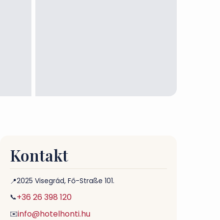
Kontakt
2025 Visegrád, Fő-Straße 101.
📍
+36 26 398 120
📞
info@hotelhonti.hu
✉️