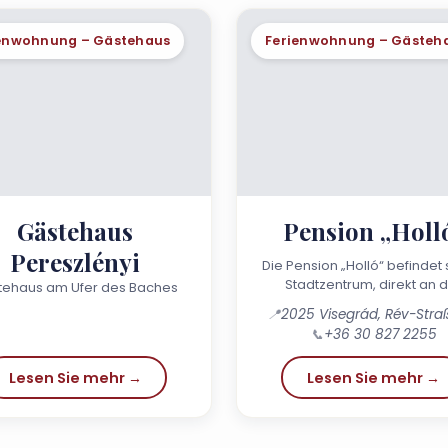
enwohnung – Gästehaus
Ferienwohnung – Gästeh
Gästehaus
Pension „Holl
Pereszlényi
Die Pension „Holló“ befindet 
Stadtzentrum, direkt an 
tehaus am Ufer des Baches
Hauptstraße 11, gegenüber
📍
2025 Visegrád, Rév-Straß
Fähranlegestelle von Nagymar
📞
+36 30 827 2255
Lesen Sie mehr →
Lesen Sie mehr →