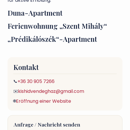
für aktive Erholung.
Duna-Apartment
Ferienwohnung „Szent Mihály“
„Prédikálószék“-Apartment
Kontakt
+36 30 905 7266
📞
kishidvendeghaz@gmail.com
✉️
Eröffnung einer Website
🌐
Anfrage / Nachricht senden