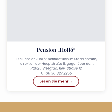
Pension „Holló“
Die Pension „Holló“ befindet sich im Stadtzentrum,
direkt an der Hauptstraße 11, gegenüber der
Fähranlegestelle von Nagymaros,...
📍
2025 Visegrád, Rév-Straße 12.
📞
+36 30 827 2255
Lesen Sie mehr →