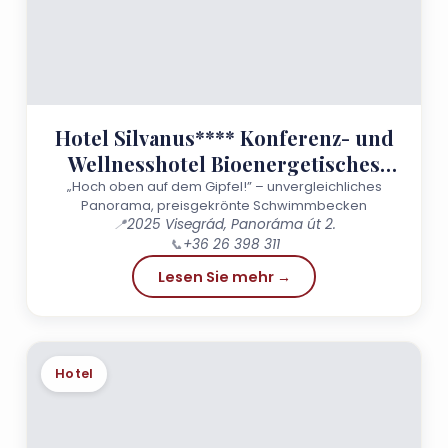
Hotel Silvanus**** Konferenz- und
Wellnesshotel Bioenergetisches
Zentrum
„Hoch oben auf dem Gipfel!” – unvergleichliches
Panorama, preisgekrönte Schwimmbecken
📍
2025 Visegrád, Panoráma út 2.
📞
+36 26 398 311
Lesen Sie mehr →
Hotel