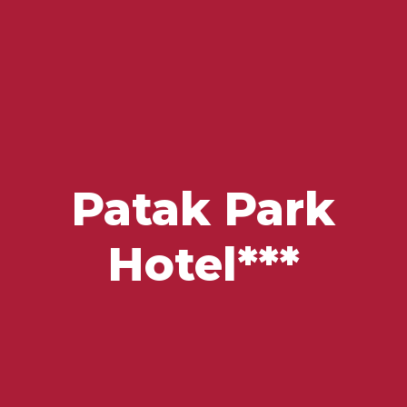
Zu besuchende Orte
Geschmäcker und Schätze
Patak Park
Hotel***