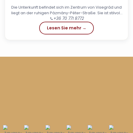
Die Unterkunft befindet sich im Zentrum von Visegrád und
liegt an der ruhigen Pázmány-Péter-Straße. Sie ist stilvoll,
einzigartig, gemütlich und mit allem ausgestattet, was...
📞
+36 70 771 8772
Lesen Sie mehr →