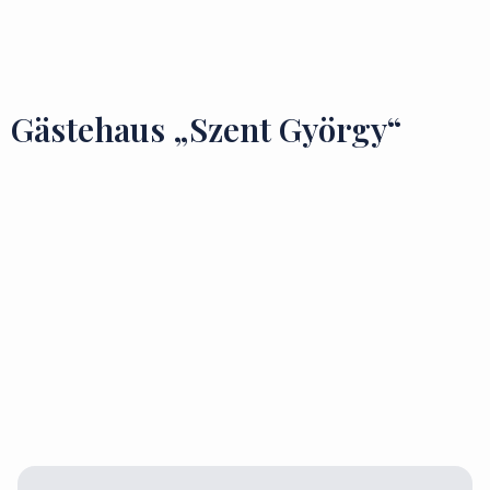
Zu besuchende Orte
Geschmäcker und Schätze
Gästehaus „Szent György“