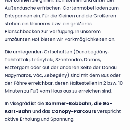
Hof können Sie grillen, sich sonnen und unter der
Außendusche erfrischen; Gartenmöbel laden zum
Entspannen ein. Für die Kleinen und die Größeren
stehen ein kleineres bzw. ein größeres
Planschbecken zur Verfügung. In unserem
umzäunten Hof bieten wir Parkmöglichkeiten an.
Die umliegenden Ortschaften (Dunabogdány,
Tahitótfalu, Leányfalu, Szentendre, Dömös,
Esztergom oder auf der anderen Seite der Donau
Nagymaros, Vác, Zebegény) sind mit dem Bus oder
der Fähre erreichbar, deren Haltestellen in 2 bzw. 10
Minuten zu Fuß vom Haus aus zu erreichen sind.
In Visegrád ist die
Sommer-Bobbahn, die Go-
Kart-Bahn
und das
Canopy-Parcours
verspricht
aktive Erholung und Spannung.