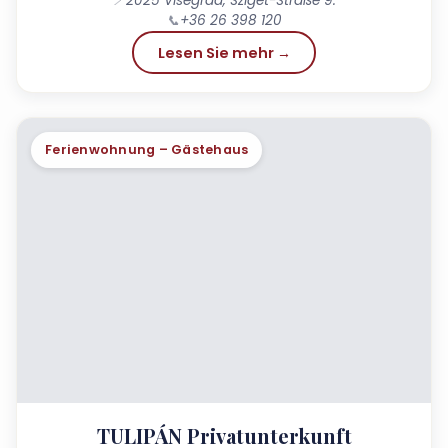
📍
2025 Visegrád, Sziget-Straße 9.
Nutzung!
📞
+36 26 398 120
Lesen Sie mehr →
Ferienwohnung – Gästehaus
TULIPÁN Privatunterkunft