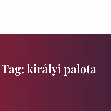
eite
Dienstleistungen
Sendungen
Na
Geschmäcker und Schätze
Tag: királyi palota