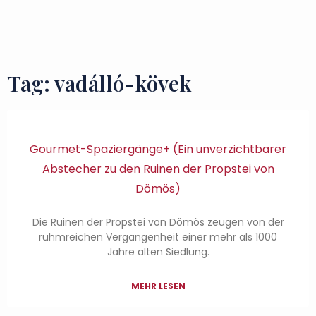
Zu besuchende Orte
Geschmäcker und Schätze
Tag: vadálló-kövek
Gourmet-Spaziergänge+ (Ein unverzichtbarer
Abstecher zu den Ruinen der Propstei von
Dömös)
Die Ruinen der Propstei von Dömös zeugen von der
ruhmreichen Vergangenheit einer mehr als 1000
Jahre alten Siedlung.
MEHR LESEN