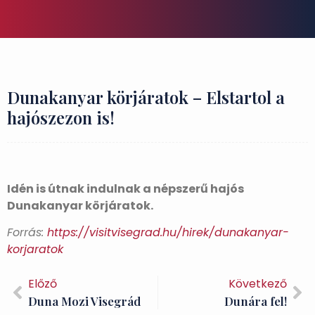
Dunakanyar körjáratok – Elstartol a
hajószezon is!
Idén is útnak indulnak a népszerű hajós
Dunakanyar körjáratok.
Forrás:
https://visitvisegrad.hu/hirek/dunakanyar-
korjaratok
Előző
Következő
Duna Mozi Visegrád
Dunára fel!