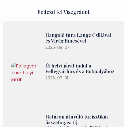
Fedezd fel Visegrádot
Hangoló túra Lange Csillával
és Virág Emesével
2026-08-07
Új helyi járat indul a
Fellegvárhoz és a Bobpályához
2026-07-31
Határon átnyúló turisztikai
összefogás: Új