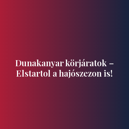
Ízek és Kincsek
Dunakanyar körjáratok –
Elstartol a hajószezon is!