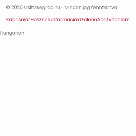
© 2026 visitvisegrad.hu– Minden jog fenntartva
Kapcsolat
Hasznos információk
Galéria
Adatvédelem
Hungarian