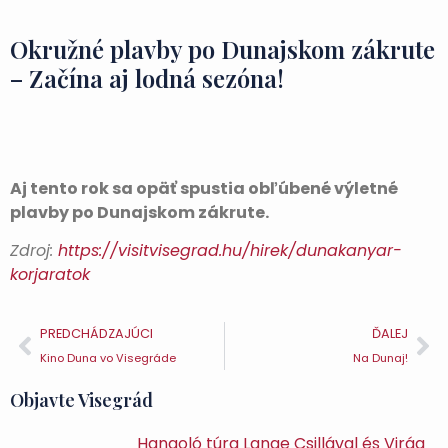
Okružné plavby po Dunajskom zákrute
– Začína aj lodná sezóna!
Aj tento rok sa opäť spustia obľúbené výletné
plavby po Dunajskom zákrute.
Zdroj:
https://visitvisegrad.hu/hirek/dunakanyar-
korjaratok
PREDCHÁDZAJÚCI
ĎALEJ
Kino Duna vo Visegráde
Na Dunaj!
Objavte Visegrád
Hangoló túra Lange Csillával és Virág