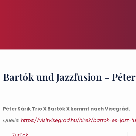
Bartók und Jazzfusion - Péter
Péter Sárik Trio X Bartók X kommt nach Visegrád.
Quelle:
https://visitvisegrad.hu/hirek/bartok-es-jazz-fu
Zurück