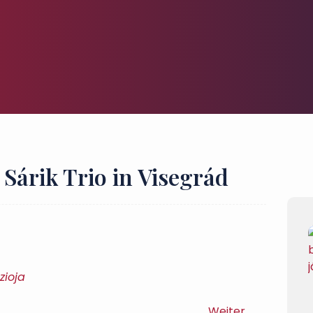
 Sárik Trio in Visegrád
zioja
Weiter