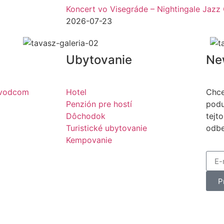
Koncert vo Visegráde – Nightingale Jazz 
2026-07-23
Ubytovanie
Ne
ievodcom
Hotel
Chce
Penzión pre hostí
podu
Dôchodok
tejto
Turistické ubytovanie
odbe
Kempovanie
P