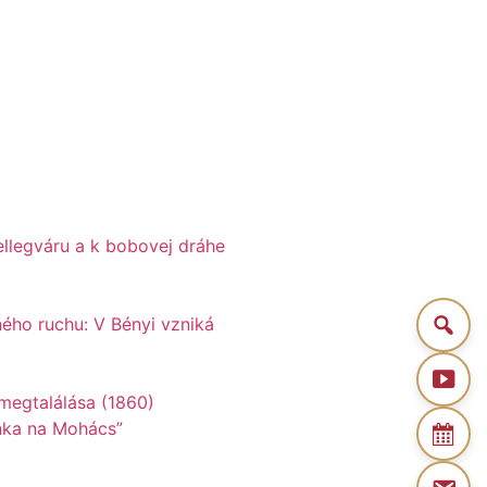
ellegváru a k bobovej dráhe
ého ruchu: V Bényi vzniká
nka na Mohács”