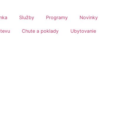
nka
Služby
Programy
Novinky
števu
Chute a poklady
Ubytovanie