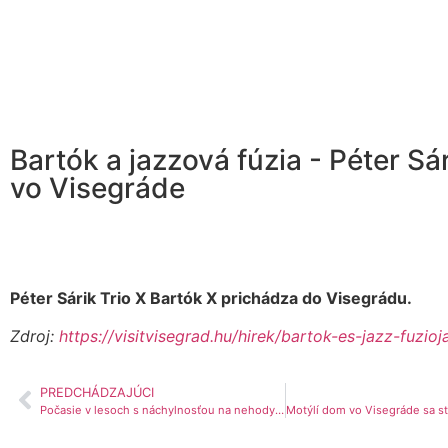
Bartók a jazzová fúzia - Péter Sár
vo Visegráde
Péter Sárik Trio X Bartók X prichádza do Visegrádu.
Zdroj:
https://visitvisegrad.hu/hirek/bartok-es-jazz-fuzioj
PREDCHÁDZAJÚCI
Počasie v lesoch s náchylnosťou na nehody v lesoparku Pilis
Motýlí dom vo Visegráde sa 