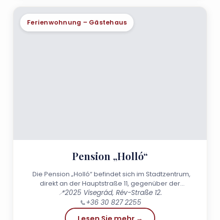
Ferienwohnung – Gästehaus
Pension „Holló“
Die Pension „Holló“ befindet sich im Stadtzentrum,
direkt an der Hauptstraße 11, gegenüber der
Fähranlegestelle von Nagymaros,...
📍
2025 Visegrád, Rév-Straße 12.
📞
+36 30 827 2255
Lesen Sie mehr →