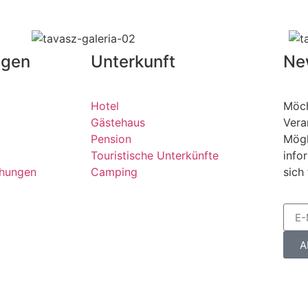
ngen
Unterkunft
Ne
Hotel
Möch
Gästehaus
Vera
Pension
Mögl
Touristische Unterkünfte
info
chungen
Camping
sich
A