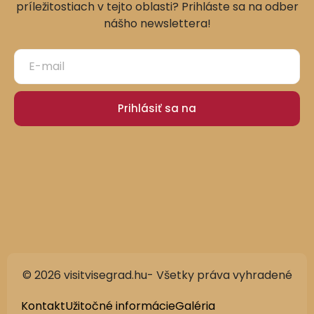
príležitostiach v tejto oblasti? Prihláste sa na odber
nášho newslettera!
Prihlásiť sa na
© 2026 visitvisegrad.hu- Všetky práva vyhradené
German
English
Kontakt
Užitočné informácie
Galéria