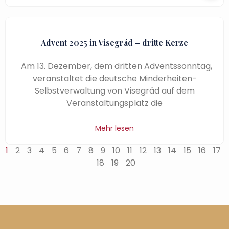
Advent 2025 in Visegrád – dritte Kerze
Am 13. Dezember, dem dritten Adventssonntag,
veranstaltet die deutsche Minderheiten-
Selbstverwaltung von Visegrád auf dem
Veranstaltungsplatz die
Mehr lesen
1
2
3
4
5
6
7
8
9
10
11
12
13
14
15
16
17
18
19
20