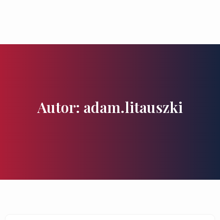
Zu besuchende Orte
Geschmäcker und Schätze
Autor:
adam.litauszki