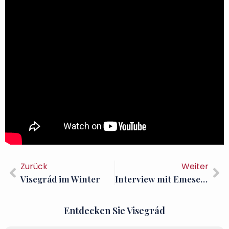
Zurück
Weiter
Visegrád im Winter
Interview mit Emese Kőrösi-Fehér, der Seele der Konditorei „Lark“ in Visegrád
Entdecken Sie Visegrád