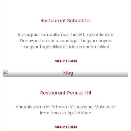
Restaurant Schachtel
A visegrádi kompállomás mellett, közvetlenül a
Duna-parton várja vendégeit hagyományos
magyar fogásokkal és ízletes vadételekkel
MEHR LESEN
Restaurant Peanut Hill
Hangulatos erdei étterem Visegrádon, Makovecz
Imre ikonikus épületében
MEHR LESEN