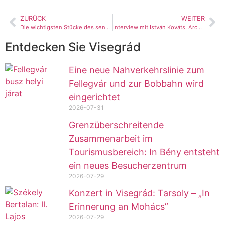
ZURÜCK
WEITER
Die wichtigsten Stücke des sensationellen Fundkomplexes von Benedetto da Maiano wurden ausgestellt
Interview mit István Kováts, Archäologe am König-Mátyás-Museum des Ungarischen Nationalmuseums
Entdecken Sie Visegrád
Eine neue Nahverkehrslinie zum
Fellegvár und zur Bobbahn wird
eingerichtet
2026-07-31
Grenzüberschreitende
Zusammenarbeit im
Tourismusbereich: In Bény entsteht
ein neues Besucherzentrum
2026-07-29
Konzert in Visegrád: Tarsoly – „In
Erinnerung an Mohács”
2026-07-29