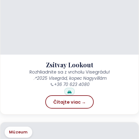
Zsitvay Lookout
Rozhliadnite sa z vrcholu Visegrádu!
📍
2025 Visegrád, kopec Nagyvillám
📞
+36 70 623 4080
🏔️
Čítajte viac →
Múzeum