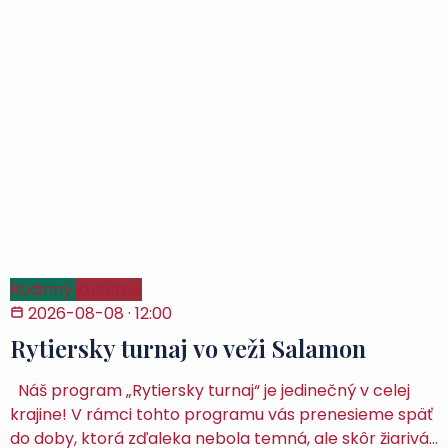
Rodinný
Kultúrne
2026-08-08
· 12:00
Rytiersky turnaj vo veži Salamon
Náš program „Rytiersky turnaj“ je jedinečný v celej
krajine! V rámci tohto programu vás prenesieme späť
do doby, ktorá zďaleka nebola temná, ale skôr žiarivá…