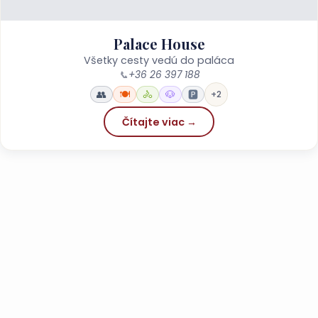
Palace House
Všetky cesty vedú do paláca
📞
+36 26 397 188
👥
🍽️
🚴
🐶
🅿️
+2
Čítajte viac →