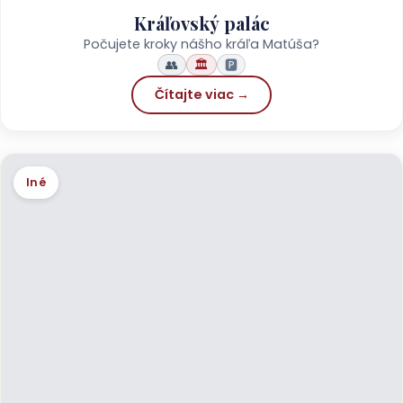
Kráľovský palác
Počujete kroky nášho kráľa Matúša?
👥
🏛️
🅿️
Čítajte viac →
Iné