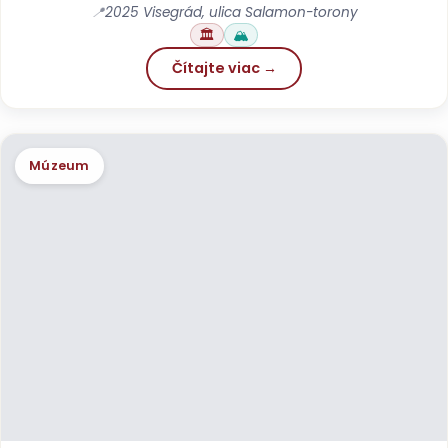
📍
2025 Visegrád, ulica Salamon-torony
🏛️
🏔️
Čítajte viac →
Múzeum