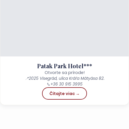
Patak Park Hotel***
Otvorte sa prírode!
📍
2025 Visegrád, ulica Kráľa Mátyása 82.
📞
+36 30 915 3995
Čítajte viac →