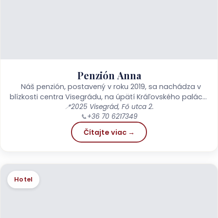
Penzión Anna
Náš penzión, postavený v roku 2019, sa nachádza v
blízkosti centra Visegrádu, na úpätí Kráľovského paláca,
na brehu Dunaja. Táto stará pamiatka...
📍
2025 Visegrád, Fő utca 2.
📞
+36 70 6217349
Čítajte viac →
Hotel