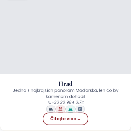
Hrad
Jedna z najkrajších panorám Maďarska, len čo by
kameňom dohodil
📞
+36 20 984 6174
👥
🏛️
🏔️
🅿️
Čítajte viac →