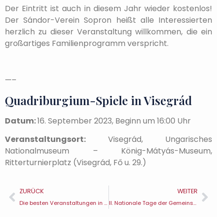
Der Eintritt ist auch in diesem Jahr wieder kostenlos!
Der Sándor-Verein Sopron heißt alle Interessierten
herzlich zu dieser Veranstaltung willkommen, die ein
großartiges Familienprogramm verspricht.
—–
Quadriburgium-Spiele in Visegrád
Datum:
16. September 2023, Beginn um 16:00 Uhr
Veranstaltungsort:
Visegrád, Ungarisches
Nationalmuseum – König-Mátyás-Museum,
Ritterturnierplatz (Visegrád, Fő u. 29.)
ZURÜCK
WEITER
Die besten Veranstaltungen in Visegrád (Teil 4)
II. Nationale Tage der Gemeinschaftsarchäologie in Visegrád