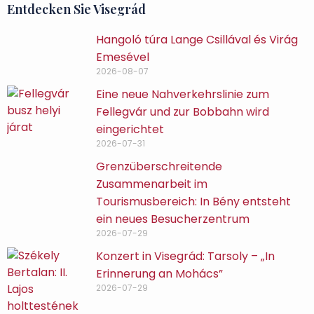
Entdecken Sie Visegrád
Hangoló túra Lange Csillával és Virág
Emesével
2026-08-07
Eine neue Nahverkehrslinie zum
Fellegvár und zur Bobbahn wird
eingerichtet
2026-07-31
Grenzüberschreitende
Zusammenarbeit im
Tourismusbereich: In Bény entsteht
ein neues Besucherzentrum
2026-07-29
Konzert in Visegrád: Tarsoly – „In
Erinnerung an Mohács”
2026-07-29