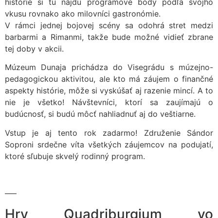
histórie si tu nájdu programové body podľa svojho
vkusu rovnako ako milovníci gastronómie.
V rámci jednej bojovej scény sa odohrá stret medzi
barbarmi a Rimanmi, takže bude možné vidieť zbrane
tej doby v akcii.
Múzeum Dunaja prichádza do Visegrádu s múzejno-
pedagogickou aktivitou, ale kto má záujem o finančné
aspekty histórie, môže si vyskúšať aj razenie mincí. A to
nie je všetko! Návštevníci, ktorí sa zaujímajú o
budúcnosť, si budú môcť nahliadnuť aj do veštiarne.
Vstup je aj tento rok zadarmo! Združenie Sándor
Soproni srdečne víta všetkých záujemcov na podujatí,
ktoré sľubuje skvelý rodinný program.
—–
Hry Quadriburgium vo