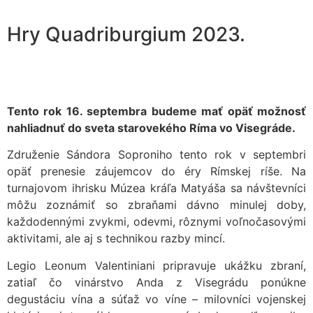
Hry Quadriburgium 2023.
Tento rok 16. septembra budeme mať opäť možnosť
nahliadnuť do sveta starovekého Ríma vo Visegráde.
Združenie Sándora Soproniho tento rok v septembri
opäť prenesie záujemcov do éry Rímskej ríše. Na
turnajovom ihrisku Múzea kráľa Matyáša sa návštevníci
môžu zoznámiť so zbraňami dávno minulej doby,
každodennými zvykmi, odevmi, rôznymi voľnočasovými
aktivitami, ale aj s technikou razby mincí.
Legio Leonum Valentiniani pripravuje ukážku zbraní,
zatiaľ čo vinárstvo Anda z Visegrádu ponúkne
degustáciu vína a súťaž vo víne – milovníci vojenskej