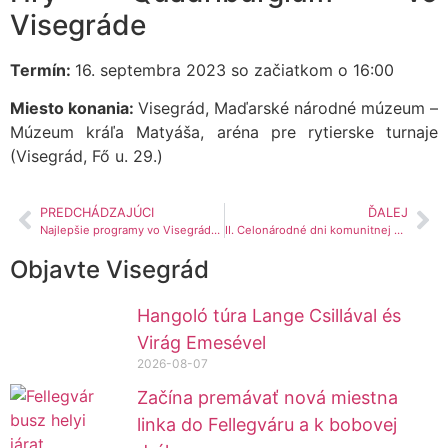
Visegráde
Termín:
16. septembra 2023 so začiatkom o 16:00
Miesto konania:
Visegrád, Maďarské národné múzeum –
Múzeum kráľa Matyáša, aréna pre rytierske turnaje
(Visegrád, Fő u. 29.)
PREDCHÁDZAJÚCI
ĎALEJ
Najlepšie programy vo Visegráde (4. časť)
II. Celonárodné dni komunitnej archeológie vo Visegráde
Objavte Visegrád
Hangoló túra Lange Csillával és
Virág Emesével
2026-08-07
Začína premávať nová miestna
linka do Fellegváru a k bobovej