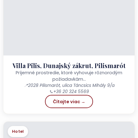
Villa Pilis, Dunajský zákrut, Pilismarót
Príjemné prostredie, ktoré vyhovuje rôznorodým
požiadavkám…
📍
2028 Pilismarót, ulica Táncsics Mihály 9/a
📞
+36 20 324 5569
Čítajte viac →
Hotel