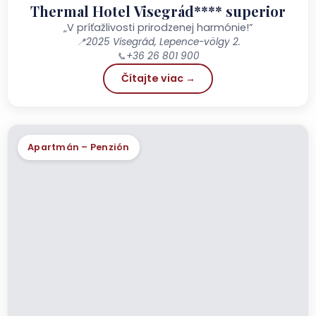
Thermal Hotel Visegrád**** superior
„V príťažlivosti prirodzenej harmónie!”
📍
2025 Visegrád, Lepence-völgy 2.
📞
+36 26 801 900
Čítajte viac →
Apartmán – Penzión