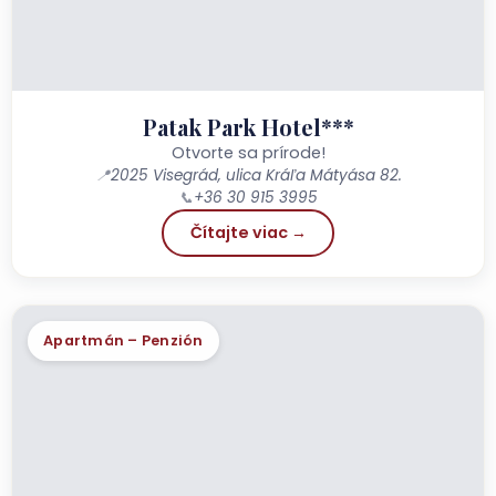
Patak Park Hotel***
Otvorte sa prírode!
📍
2025 Visegrád, ulica Kráľa Mátyása 82.
📞
+36 30 915 3995
Čítajte viac →
Apartmán – Penzión