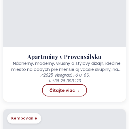
Apartmány v Provensálsku
Nádherný, moderný, vkusný a štýlový dizajn, ideálne
miesto na oddych pre menšie aj väčšie skupiny, na
stretnutia s priateľmi alebo rodinné...
📍
2025 Visegrád, Fő u. 66.
📞
+36 26 398 120
Čítajte viac →
Kempovanie