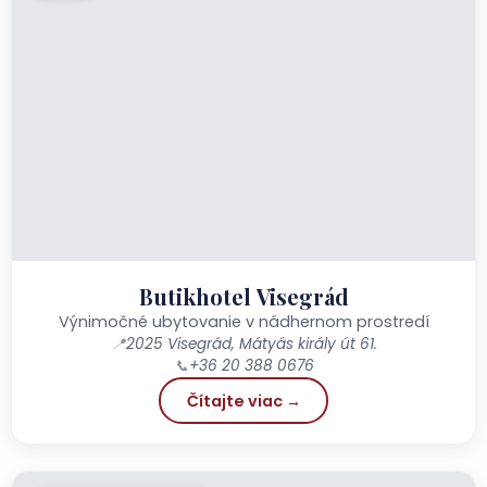
Butikhotel Visegrád
Výnimočné ubytovanie v nádhernom prostredí
📍
2025 Visegrád, Mátyás király út 61.
📞
+36 20 388 0676
Čítajte viac →