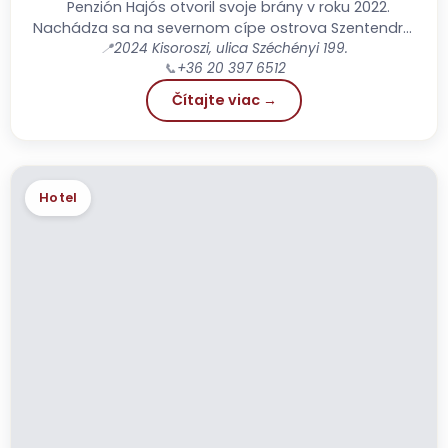
Penzión Hajós otvoril svoje brány v roku 2022.
Nachádza sa na severnom cípe ostrova Szentendre,
v malej dedinke Kisoroszi. Náš penzión je tichý,...
📍
2024 Kisoroszi, ulica Széchényi 199.
📞
+36 20 397 6512
Čítajte viac →
Hotel