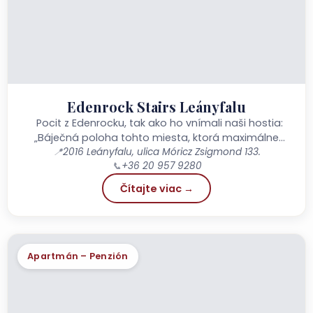
Edenrock Stairs Leányfalu
Pocit z Edenrocku, tak ako ho vnímali naši hostia:
„Báječná poloha tohto miesta, ktorá maximálne
uspokojí aj náročné požiadavky gurmánov...
📍
2016 Leányfalu, ulica Móricz Zsigmond 133.
📞
+36 20 957 9280
Čítajte viac →
Apartmán – Penzión