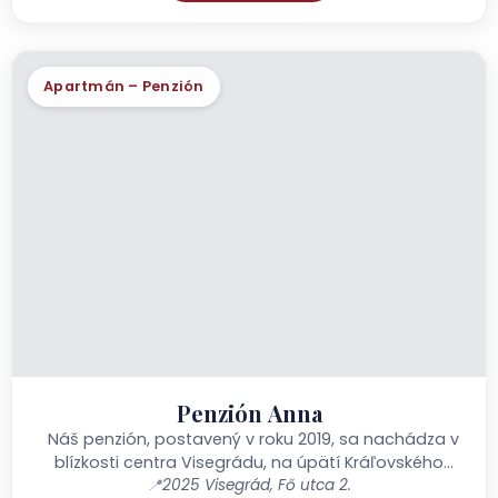
Apartmán – Penzión
Penzión Anna
Náš penzión, postavený v roku 2019, sa nachádza v
blízkosti centra Visegrádu, na úpätí Kráľovského
paláca, na brehu Dunaja. Táto stará pamiatka...
📍
2025 Visegrád, Fő utca 2.