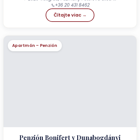
📞
+36 20 431 8462
Čítajte viac →
Apartmán – Penzión
Penzión Bonifert v Dunabogdányi