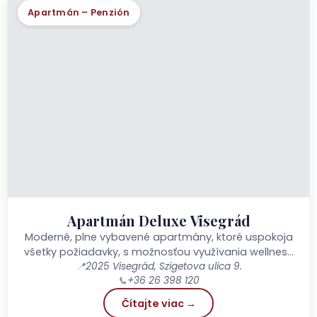
Apartmán – Penzión
Apartmán Deluxe Visegrád
Moderné, plne vybavené apartmány, ktoré uspokoja
všetky požiadavky, s možnosťou využívania wellness
📍
2025 Visegrád, Szigetova ulica 9.
zariadení!
📞
+36 26 398 120
Čítajte viac →