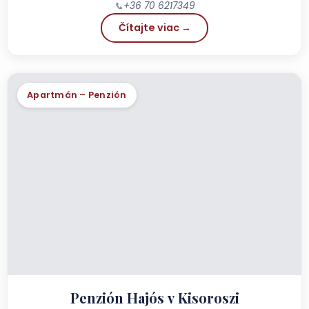
📞
+36 70 6217349
Čítajte viac →
Apartmán – Penzión
Penzión Hajós v Kisoroszi