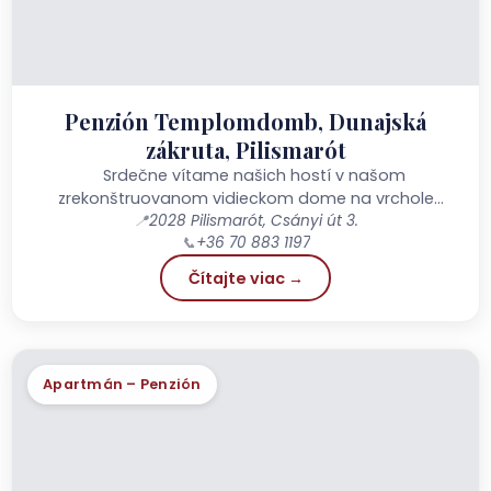
Penzión Templomdomb, Dunajská
zákruta, Pilismarót
Srdečne vítame našich hostí v našom
zrekonštruovanom vidieckom dome na vrchole
Református-domb v Pilismaróte, ktorý ponúka
📍
2028 Pilismarót, Csányi út 3.
📞
+36 70 883 1197
nádherný panoramatický výhľad! Najmalebnejšia
časť Pilismarótu...
Čítajte viac →
Apartmán – Penzión