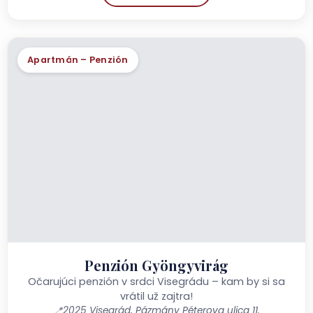
Apartmán – Penzión
Penzión Gyöngyvirág
Očarujúci penzión v srdci Visegrádu – kam by si sa
vrátil už zajtra!
📍
2025 Visegrád, Pázmány Péterova ulica 11.