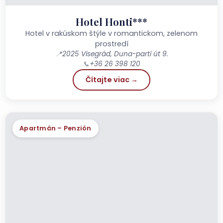
Hotel Honti***
Hotel v rakúskom štýle v romantickom, zelenom
prostredí
📍
2025 Visegrád, Duna-parti út 9.
📞
+36 26 398 120
Čítajte viac →
Apartmán – Penzión