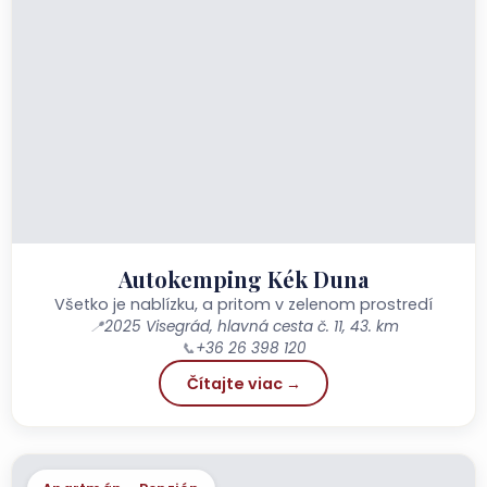
Autokemping Kék Duna
Všetko je nablízku, a pritom v zelenom prostredí
📍
2025 Visegrád, hlavná cesta č. 11, 43. km
📞
+36 26 398 120
Čítajte viac →