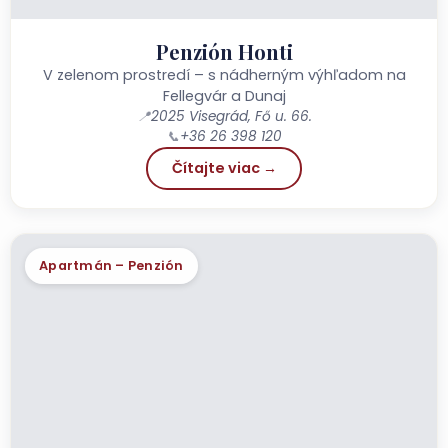
Penzión Honti
V zelenom prostredí – s nádherným výhľadom na
Fellegvár a Dunaj
📍
2025 Visegrád, Fő u. 66.
📞
+36 26 398 120
Čítajte viac →
Apartmán – Penzión