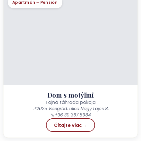
Apartmán – Penzión
Dom s motýľmi
Tajná záhrada pokoja
📍
2025 Visegrád, ulica Nagy Lajos 8.
📞
+36 30 367 8984
Čítajte viac →