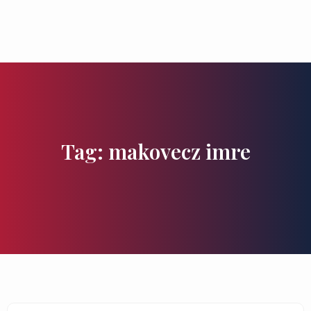
Zu besuchende Orte
Geschmäcker und Schätze
Tag: makovecz imre