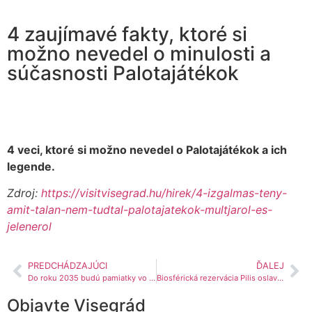
4 zaujímavé fakty, ktoré si
možno nevedel o minulosti a
súčasnosti Palotajátékok
4 veci, ktoré si možno nevedel o Palotajátékok a ich
legende.
Zdroj:
https://visitvisegrad.hu/hirek/4-izgalmas-teny-
amit-talan-nem-tudtal-palotajatekok-multjarol-es-
jelenerol
PREDCHÁDZAJÚCI
ĎALEJ
Do roku 2035 budú pamiatky vo Visegráde úplne obnovené
Biosférická rezervácia Pilis oslavuje 40. výročie
Objavte Visegrád