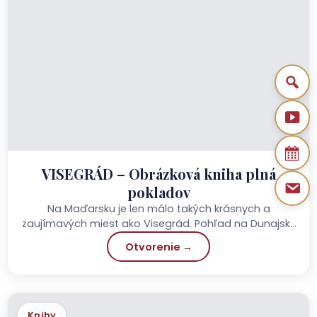
VISEGRÁD – Obrázková kniha plná
pokladov
Na Maďarsku je len málo takých krásnych a
zaujímavých miest ako Visegrád. Pohľad na Dunajský
zákrut, ktorý obklopuje Hradný vrch, už v staroveku...
Otvorenie →
Knihy