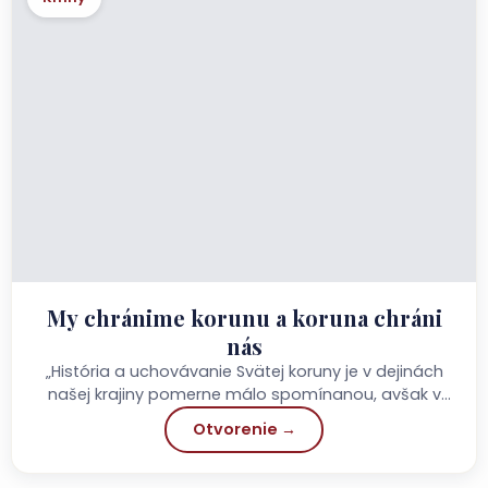
My chránime korunu a koruna chráni
nás
„História a uchovávanie Svätej koruny je v dejinách
našej krajiny pomerne málo spomínanou, avšak v
skutočnosti ide o závažnú národnú zodpovednosť...
Otvorenie →