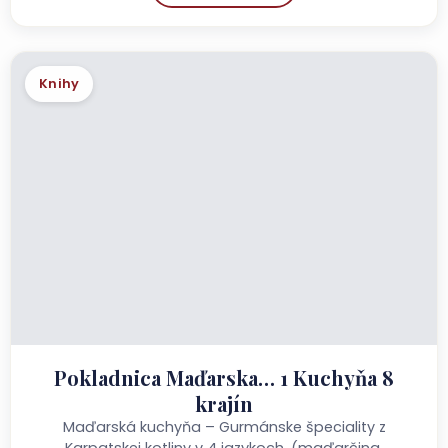
Knihy
Pokladnica Maďarska… 1 Kuchyňa 8
krajín
Maďarská kuchyňa – Gurmánske špeciality z
Karpatskej kotliny v 4 jazykoch. (maďarčina,