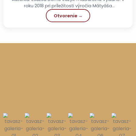
roku 2018 pri príležitosti výročia Mátyáša
Vydavateľstvo: Szülőföld Könyvkiadó Počet strán: 152
Otvorenie →
Cena: 2 790...