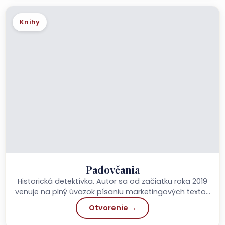
Knihy
Padovčania
Historická detektívka. Autor sa od začiatku roka 2019
venuje na plný úväzok písaniu marketingových textov
a písaniu románov sa začal venovať vo voľnom
Otvorenie →
čase. Predtým...