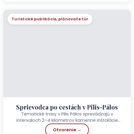
Turistické publikácie, plánovače túr
Sprievodca po cestách v Pilis-Pálos
Tematické trasy v Pilis Pálos sprevádzajú v
intervaloch 2–4 kilometrov kamenné inštalácie
(stanice), na ktorých nájdeš duchovný podnet v
Otvorenie →
podobe digitálneho obsahu...