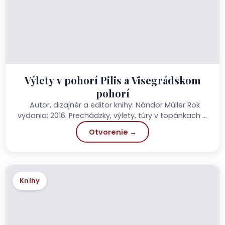
Výlety v pohorí Pilis a Visegrádskom
pohorí
Autor, dizajnér a editor knihy: Nándor Müller Rok
vydania: 2016. Prechádzky, výlety, túry v topánkach a
okružné túry...
Otvorenie →
Knihy