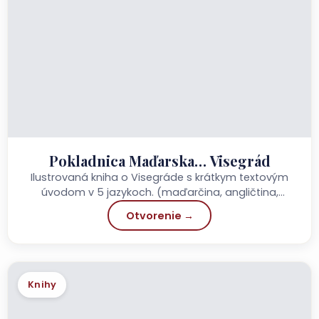
Pokladnica Maďarska… Visegrád
Ilustrovaná kniha o Visegráde s krátkym textovým
úvodom v 5 jazykoch. (maďarčina, angličtina,
nemčina, taliančina, poľština) Vydané: 2012
Otvorenie →
Vydavateľstvo: Szülőföld Könyvkiadó Stránky:...
Knihy