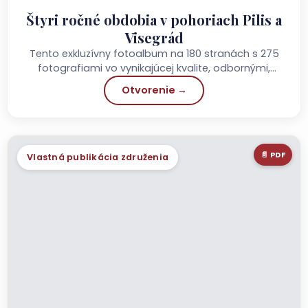
Štyri ročné obdobia v pohoriach Pilis a
Visegrád
Tento exkluzívny fotoalbum na 180 stranách s 275
fotografiami vo vynikajúcej kvalite, odbornými,
zrozumiteľnými popiskami k fotografiám a
Otvorenie →
sprievodným textom predstavuje...
📄 PDF
Vlastná publikácia združenia