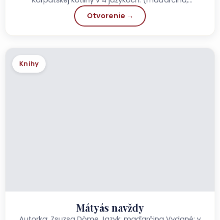
angličtina, nemčina, francúzština) Vydané: 2013
Otvorenie →
Vydavateľstvo: Szülőföld Könyvkiadó Stránky:...
Knihy
Mátyás navždy
Autorka: Zsuzsa Döme Jazyk: maďarčina Vydané: v