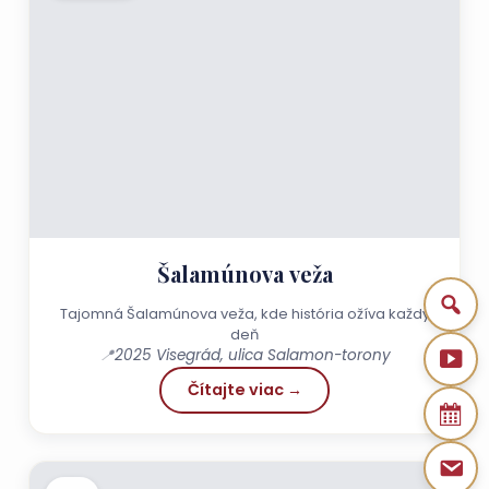
Šalamúnova veža
Tajomná Šalamúnova veža, kde história ožíva každý
deň
📍
2025 Visegrád, ulica Salamon-torony
Čítajte viac →