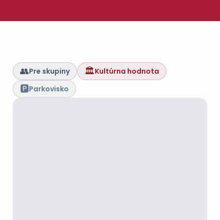
👥
🏛️
Pre skupiny
Kultúrna hodnota
🅿️
Parkovisko