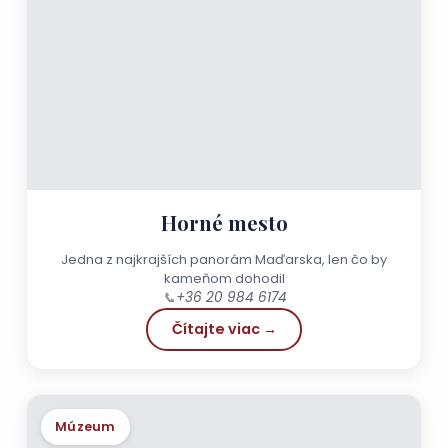
Horné mesto
Jedna z najkrajších panorám Maďarska, len čo by
kameňom dohodil
📞
+36 20 984 6174
Čítajte viac →
Múzeum