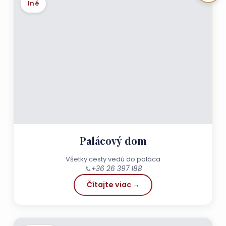
Iné
Palácový dom
Všetky cesty vedú do paláca
📞
+36 26 397 188
Čítajte viac →