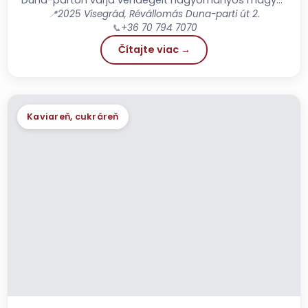
📍
2025 Visegrád, Révállomás Duna-parti út 2.
fogásokkal és ízletes vadételekkel
📞
+36 70 794 7070
Čítajte viac →
Kaviareň, cukráreň