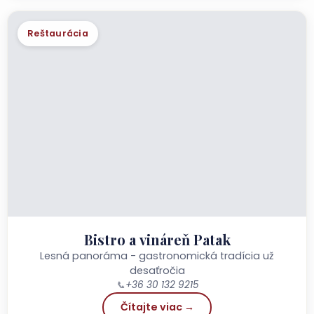
Reštaurácia
Bistro a vináreň Patak
Lesná panoráma - gastronomická tradícia už
desaťročia
📞
+36 30 132 9215
Čítajte viac →