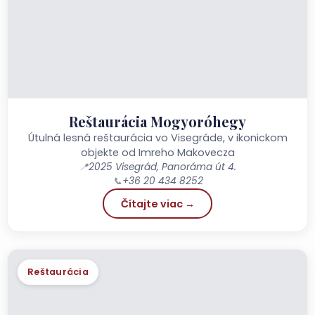
Reštaurácia Mogyoróhegy
Útulná lesná reštaurácia vo Visegráde, v ikonickom
objekte od Imreho Makovecza
📍
2025 Visegrád, Panoráma út 4.
📞
+36 20 434 8252
Čítajte viac →
Reštaurácia