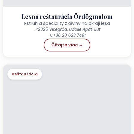
Lesná reštaurácia Ördögmalom
Pstruh a špeciality z diviny na okraji lesa
📍
2025 Visegrád, údolie Apát-kút
📞
+36 20 623 7491
Čítajte viac →
Reštaurácia