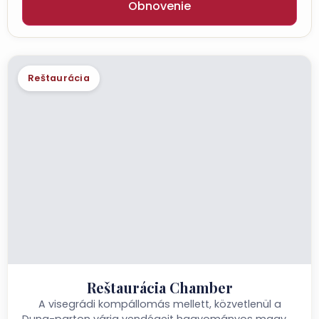
Obnovenie
Reštaurácia
Reštaurácia Chamber
A visegrádi kompállomás mellett, közvetlenül a
Duna-parton várja vendégeit hagyományos magyar