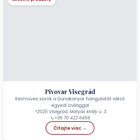
Pivovar Visegrád
Kézműves sörök a Dunakanyar hangulatát idéző
egyedi ízvilággal
📍
2025 Visegrád, Mátyás király u. 3.
📞
+36 70 422 6456
Čítajte viac →