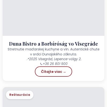
Duna Bistro a Borbíróság vo Visegráde
Stretnutie maďarskej kuchyne a vín. Autentické chute
v srdci Dunajského zákruta.
📍
2025 Visegrád, Lepence-völgy 2.
📞
+36 26 801 900
Čítajte viac →
Reštaurácia