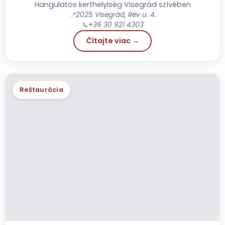
Hangulatos kerthelyiség Visegrád szívében
📍
2025 Visegrád, Rév u. 4.
📞
+36 30 921 4303
Čítajte viac →
Reštaurácia