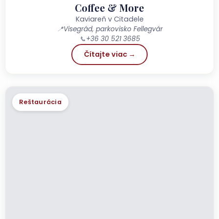
Coffee & More
Kaviareň v Citadele
📍
Visegrád, parkovisko Fellegvár
📞
+36 30 521 3685
Čítajte viac →
Reštaurácia