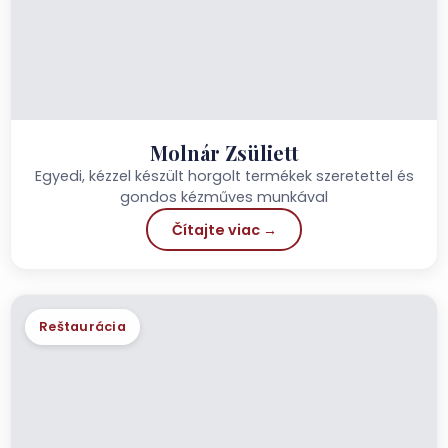
Molnár Zsüliett
Egyedi, kézzel készült horgolt termékek szeretettel és
gondos kézműves munkával
Čítajte viac →
Reštaurácia