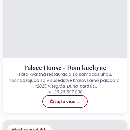
Palace House - Dom kuchyne
Táto kvalitná reštaurácia so samoobsluhou,
nachádzajúca sa v susedstve Kráľovského paláca vo
Visegráde, ponúka v historickom prostredí s
📍
2025 Visegrád, Duna-parti út 1.
📞
+36 26 597 000
otvorenou kuchyňou tradičné maďarské jedlá a
sezónne...
Čítajte viac →
Miestne produkty