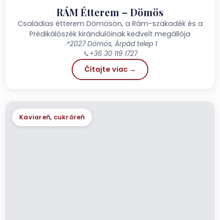
RÁM Étterem – Dömös
Családias étterem Dömösön, a Rám-szakadék és a
Prédikálószék kirándulóinak kedvelt megállója
📍
2027 Dömös, Árpád telep 1
📞
+36 30 119 1727
Čítajte viac →
Kaviareň, cukráreň