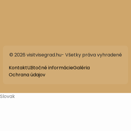
© 2026 visitvisegrad.hu- Všetky práva vyhradené
Kontakt
Užitočné informácie
Galéria
Ochrana údajov
Slovak